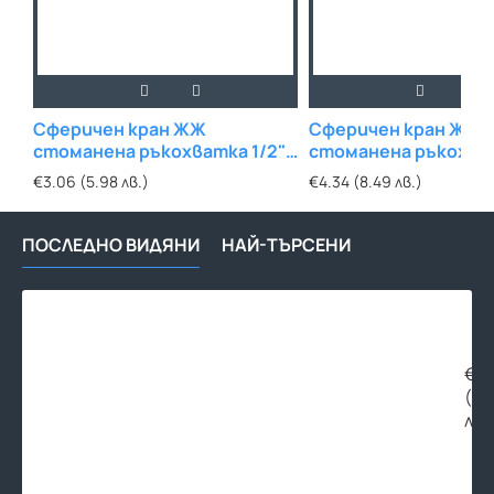
Сферичен кран ЖЖ
Сферичен кран ЖЖ
стоманена ръкохватка 1/2"
стоманена ръкохват
WELL
WELL
€3.06 (5.98 лв.)
€4.34 (8.49 лв.)
ПОСЛЕДНО ВИДЯНИ
НАЙ-ТЪРСЕНИ
Сфе
кра
ЖЖ
пъл
€36
отв
(71
2"
лв.
BIG