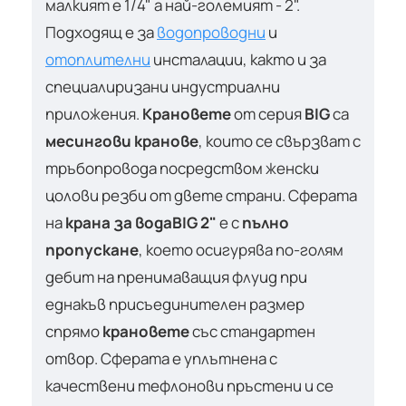
малкият е 1/4" а най-големият - 2".
Подходящ е за
водопроводни
и
отоплителни
инсталации, както и за
специалиризани индустриални
приложения.
Крановете
от серия
BIG
са
месингови кранове
, които се свързват с
тръбопровода посредством женски
цолови резби от двете страни. Сферата
на
крана за вода
BIG 2"
е с
пълно
пропускане
, което осигурява по-голям
дебит на пренимаващия флуид при
еднакъв присъединителен размер
спрямо
крановете
със стандартен
отвор. Сферата е уплътнена с
качествени тефлонови пръстени и се