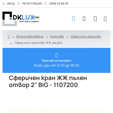
ВХОД
РЕГИСТРАЦИЯ
0888 92 88 99
Водоснабдяване
Кранове
Сферични кранове
h
Сферични кранове ЖЖ резба
o
m
e
Поръчай по телефон
всеки ден от 9.00 до 18.00
Сферичен кран ЖЖ пълен
отвор 2" BIG - 1107200