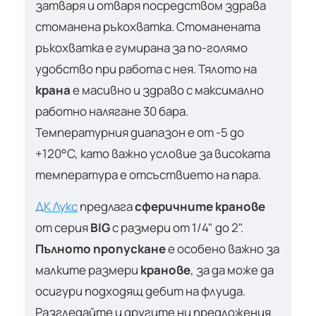
затваря и отваря посредством здрава
стоманена ръкохватка. Стоманената
ръкохватка е гумирана за по-голямо
удобство при работа с нея. Тялото на
крана
е масивно и здраво с максимално
работно налягане 30 бара.
Температурния диапазон е от -5 до
+120°C, като важно условие за високата
температура е отсъствието на пара.
ДК Лукс
предлага
сферичните кранове
от серия
BIG
с размери от 1/4" до 2".
Пълното пропускане
е особено важно за
малките размери
кранове
, за да може да
осигури подходящ дебит на флуида.
Разгледайте и другите ни предложения