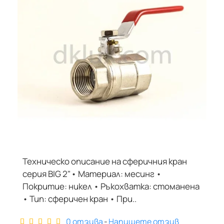
Техническо описание на сферичния кран
серия BIG 2"• Материал: месинг •
Покритие: никел • Ръкохватка: стоманена
• Тип: сферичен кран • При..
0 отзива
-
Напишете отзив