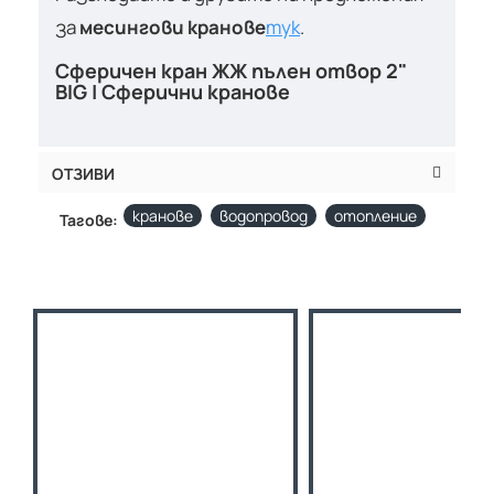
за
месингови кранове
тук
.
Сферичен кран ЖЖ пълен отвор 2"
BIG | Сферични кранове
ОТЗИВИ
кранове
водопровод
отопление
Тагове: