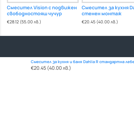
ia
Смесител Vision с подвижен
Смесител за кухня Dahlia U
Смесител за кухня Dah
свободностояш чучур
дълга лебедка
стенен монтаж
€28.12 (55.00 лв.)
€20.45 (40.00 лв.)
€20.45 (40.00 лв.)
Смесител за кухня и баня Dahlia R стандартна леб
€20.45 (40.00 лв.)