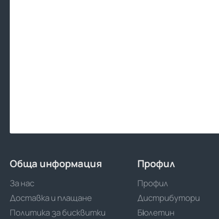
Обща информация
Профил
За нас
Профил
Доставка и плащане
Дистрибутори
Политика за бисквитки
Бюлетин