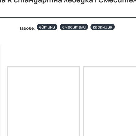
евтини
смесители
гаранция
Тагове: