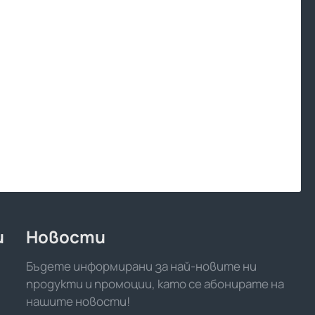
и
Новости
Бъдете информирани за най-новите ни
продукти и промоции, като се абонирате на
нашите новости!