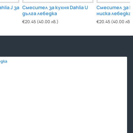
lia J за
Смесител за кухня Dahlia U
Смесител за ку
дълга лебедка
ниска лебедка
€20.45 (40.00 лв.)
€20.45 (40.00 лв.)
едка