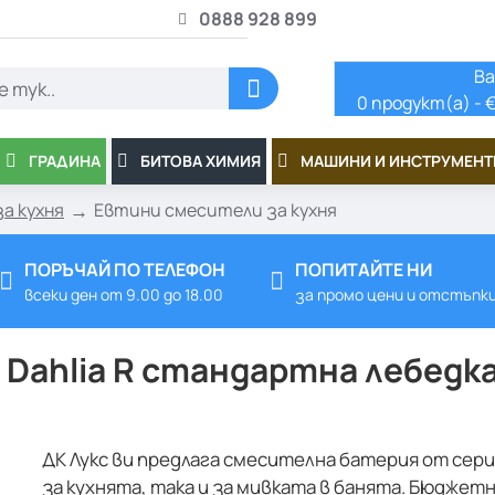
0888 928 899
Ва
0 продукт(а) - €
ГРАДИНА
БИТОВА ХИМИЯ
МАШИНИ И ИНСТРУМЕНТ
а кухня
Евтини смесители за кухня
ПОРЪЧАЙ ПО ТЕЛЕФОН
ПОПИТАЙТЕ НИ
всеки ден от 9.00 до 18.00
за промо цени и отстъпк
 Dahlia R стандартна лебедка
ДК Лукс ви предлага смесителна батерия от сери
за кухнята, така и за мивката в банята. Бюджетн