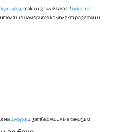
а
кухнята
, така и за мивката в
банята
есителя ще намерите комплект розетки и
а на
шлауха
и затварящия механизъм!
и за баня