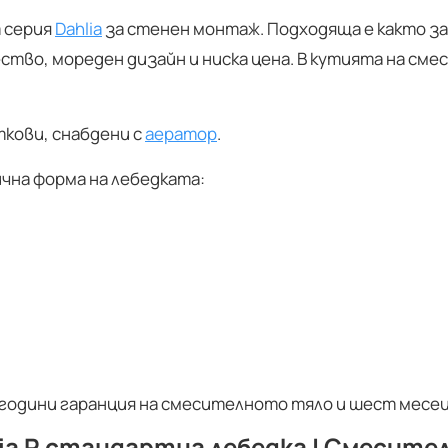
 серия
Dahlia
за стенен монтаж. Подходяща е както з
ство, мореден дизайн и ниска цена. В кутията на см
ткови, снабдени с
аератор
.
ична форма на лебедката:
години гаранция на смесителното тяло и шест месец
lia R стандартна лебедка | Смесител