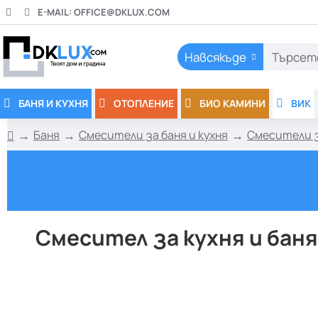
E-MAIL:
OFFICE@DKLUX.COM
Навсякъде
Търсете
тук..
БАНЯ И КУХНЯ
ОТОПЛЕНИЕ
БИО КАМИНИ
ВИК
Баня
Смесители за баня и кухня
Смесители з
h
o
m
e
Смесител за кухня и баня