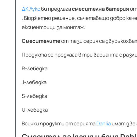
ДК Лукс
ви предлага
смесителна батерия
от
. Бюджетно решение, съчетаващо добро каче
ексцентрици за монтаж.
Смесителите
от тази серия са двуръкохва
Продукта се предлага в три варианта с разл
R-лебедка
J-лебедка
S-лебедка
U-лебедка
Всички продукти от серията
Dahlia
имат две 
Смесител за кухня и баня Dah