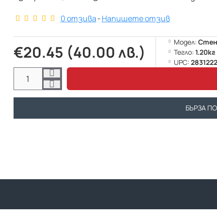
0 отзива
-
Напишете отзив
Модел:
Стен
€20.45 (40.00 лв.)
Тегло:
1.20кг
UPC:
283122
БЪРЗА П