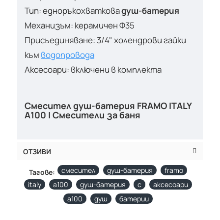
Тип: едноръкохваткова
душ-батерия
Механизъм: керамичен Ф35
Присъединяване: 3/4" холендрови гайки
към
водопровода
Аксесоари: включени в комплекта
Смесител душ-батерия FRAMO ITALY
A100 | Смесители за баня
ОТЗИВИ
смесител
душ-батерия
framo
Тагове:
italy
a100
душ-батерия
с
аксесоари
a100
душ
батерии