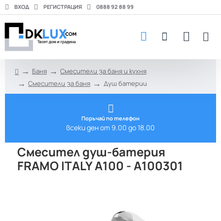
ВХОД
РЕГИСТРАЦИЯ
0888 92 88 99
Баня
Смесители за баня и кухня
h
Смесители за баня
Душ батерии
o
m
e
Поръчай по телефон
всеки ден от 9.00 до 18.00
Смесител душ-батерия
FRAMO ITALY A100 - A100301