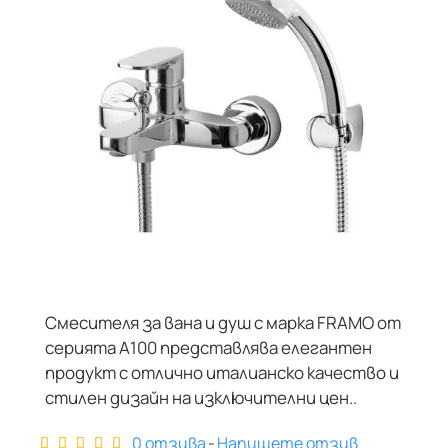
Смесителя за вана и душ с марка FRAMO от
ДИЗАЙНЕРСКИ
серията A100 представлява елегантен
продукт с отлично италианско качество и
стилен дизайн на изключителни цен..
0 отзива
-
Напишете отзив