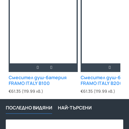
Смесител душ-батерия
Смесител душ-бат
FRAMO ITALY B100
FRAMO ITALY B200
€61.35 (119.99 лв.)
€61.35 (119.99 лв.)
ПОСЛЕДНО ВИДЯНИ
НАЙ-ТЪРСЕНИ
Сме