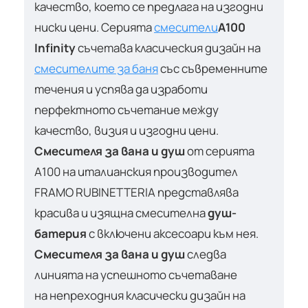
качество, което се предлага на изгодни
ниски цени. Серията
смесители
A100
Infinity
съчетава класическия дизайн на
смесителите за баня
със съвременните
течения и успява да изработи
перфектното съчетание между
качество, визия и изгодни цени.
Смесителя за вана и душ
от серията
А100 на италианския производител
FRAMO RUBINETTERIA представлява
красива и изящна смесителна
душ-
батерия
с включени аксесоари към нея.
Смесителя за вана и душ
следва
линията на успешното съчетаване
на непреходния класически дизайн на