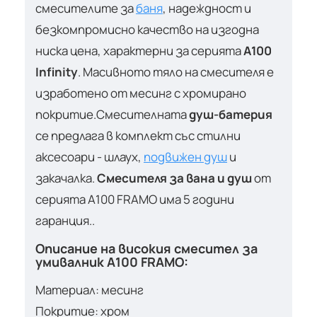
смесителите за
баня
, надеждност и
безкомпромисно качество на изгодна
ниска цена, характерни за серията
A100
Infinity
. Масивното тяло на смесителя е
изработено от месинг с хромирано
покритие.Смесителната
душ-батерия
се предлага в комплект със стилни
аксесоари - шлаух,
подвижен душ
и
закачалка.
Смесителя за вана и душ
от
серията A100 FRAMO има 5 години
гаранция..
Описание на високия смесител за
умивалник A100 FRAMO:
Материал: месинг
Покритие: хром