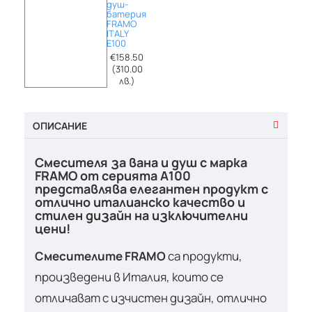
душ-
батерия
FRAMO
ITALY
E100
€158.50
(310.00
лв.)
ОПИСАНИЕ
Смесителя за вана и душ с марка
FRAMO от серията A100
представлява елегантен продукт с
отлично италианско качество и
стилен дизайн на изключителни
цени!
Смесителите FRAMO
са продукти,
произведени в Италия, които се
отличават с изчистен дизайн, отлично