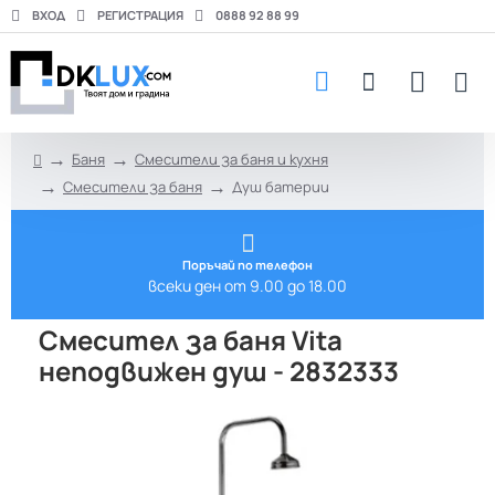
ВХОД
РЕГИСТРАЦИЯ
0888 92 88 99
Баня
Смесители за баня и кухня
h
Смесители за баня
Душ батерии
o
m
e
Поръчай по телефон
всеки ден от 9.00 до 18.00
Смесител за баня Vita
неподвижен душ - 2832333