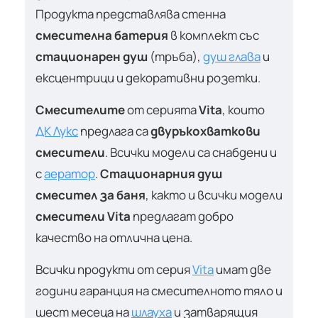
Продукта представлява стенна
смесителна батерия
в комплект със
стационарен душ
(тръба),
душ глава
и
ексцентрици и декоративни розетки.
Смесителите
от серията
Vita
, които
ДК Лукс
предлага са
двуръкохваткови
смесители
. Всички модели са снабдени и
с
аератор
.
Стационарния душ
смесител за баня
, както и всички модели
смесители Vita
предлагат добро
качество на отлична цена.
Всички продукти от серия
Vita
имат две
години гаранция на смесителното тяло и
шест месеца на
шлауха
и затварящия