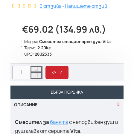
0 отзива
-
Напишете отзив
€69.02 (134.99 лв.)
Модел:
Смесител стационарен душ Vita
Тегло:
2.20кг
UPC:
2832333
КУПИ
БЪРЗА ПОРЪЧКА
ОПИСАНИЕ
Смесител за
банята
с неподвижен душ и
душ глава от серията
Vita
.