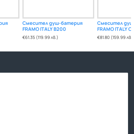
рия
омплект за
Смесител душ-батерия
Click – Clack сифон за
Смесител душ
Закачалка 
 Pola Rose
FRAMO ITALY B200
умивалник Серия Laveo Rose
FRAMO ITALY C
Gold двой
Gold
€61.35 (119.99 лв.)
€81.80 (159.99 лв.
€11.24 (21.98 