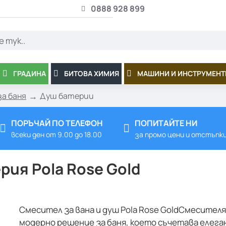
0888 928 899
ГРАДИНА
БИТОВА ХИМИЯ
МАШИНИ И ИНСТРУМЕНТ
а баня
Душ батерии
ПОРЪЧАЙ ПО ТЕЛЕФОН
ПОПИТАЙТЕ НИ
всеки ден от 9.00 до 18.00
за промо цени и отстъпк
ия Pola Rose Gold
Смесител за вана и душ Pola Rose GoldСмесителят
модерно решение за баня, което съчетава елеган