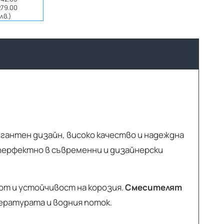
279.00
лв.)
егантен дизайн, високо качество и надеждна
 перфектно в съвременни и дизайнерски
от и устойчивост на корозия.
Смесителят
пературата и водния поток.