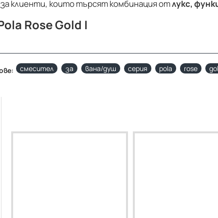
 за клиенти, които търсят комбинация от
лукс, фун
la Rose Gold |
смесител
за
вана/душ
серия
pola
rose
go
ове: