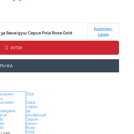
Kuchinox-
за вана/душ Серия Pola Rose Gold
Laveo
КУПИ
ОРЪЧКА
гиенен
Click
уш
–
мплект
Clack
сифон
раждане
за
рия
умивалник
la
Серия
se
Laveo
ld
Rose
Gold
142.65