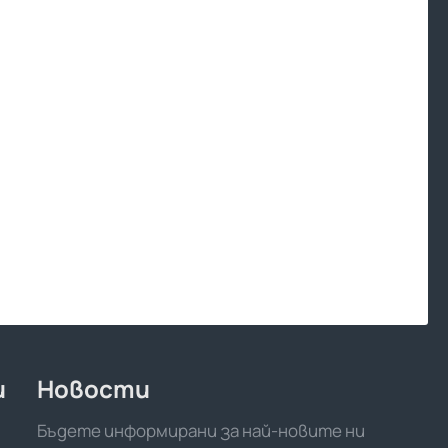
и
Новости
Бъдете информирани за най-новите ни