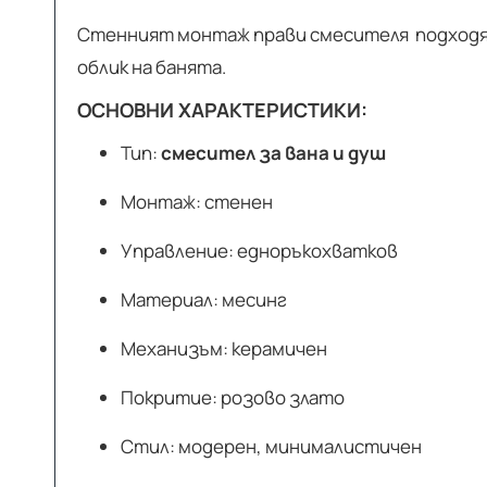
Стенният монтаж прави смесителя подходящ 
облик на банята.
ОСНОВНИ ХАРАКТЕРИСТИКИ:
Тип:
смесител за вана и душ
Монтаж: стенен
Управление: едноръкохватков
Материал: месинг
Механизъм: керамичен
Покритие: розово злато
Стил: модерен, минималистичен