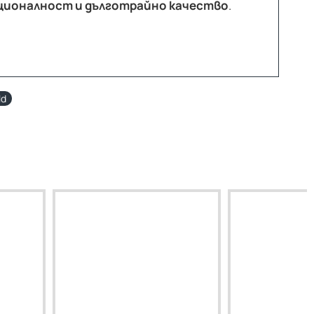
кционалност и дълготрайно качество
.
ld