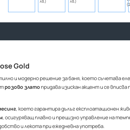
лв.)
лв.)
(
ose Gold
тилно и модерно решение за баня, което съчетава ел
ят
розово злато
придава изискан акцент и се вписва
месинг
, което гарантира дълъг експлоатационен жив
м
, осигуряващ плавно и прецизно управление на тем
добство и лекота при ежедневна употреба.