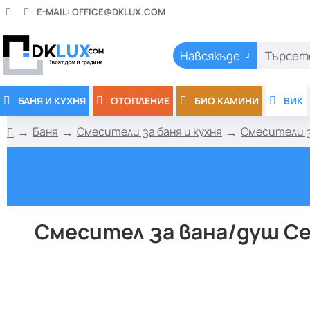
E-MAIL:
OFFICE@DKLUX.COM
Навсякъде
Търсете
тук..
БАНЯ И КУХНЯ
ОТОПЛЕНИЕ
БИО КАМИНИ
ВИК
Баня
Смесители за баня и кухня
Смесители з
h
o
m
e
Смесител за вана/душ Сер