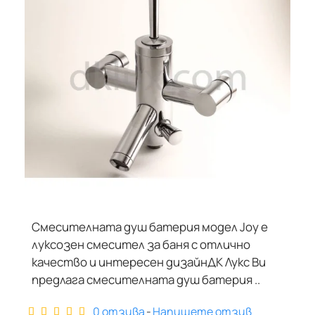
ОНЛАЙН ПРОДУКТ
Смесителната душ батерия модел Joy е
НЕ Е В НАЛИЧНОСТ
луксозен смесител за баня с отлично
качество и интересен дизайнДК Лукс Ви
предлага смесителната душ батерия ..
0 отзива
-
Напишете отзив