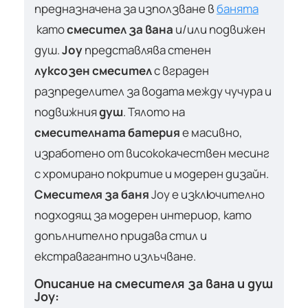
предназначена за използване в
банята
като
смесител за вана
и/или подвижен
душ.
Joy
представлява стенен
луксозен смесител
с вграден
разпределител за водата между чучура и
подвижния
душ
. Тялото на
смесителната батерия
е масивно,
изработено от висококачествен месинг
с хромирано покритие и модерен дизайн.
Смесителя за баня
Joy е изключително
подходящ за модерен интериор, като
допълнително придава стил и
екстравагантно излъчване.
Описание на смесителя за вана и душ
Joy: