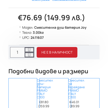
€76.69 (149.99 лв.)
Модел:
Смесителна душ батерия Joy
Тегло:
3.00кг
UPC:
2411607
НЕ Е В НАЛИЧНОСТ
Подобни видове и размери
Смесител
Смесител
Смес
душ-
за
за
батерия
вграждане
вгра
FRAMO
FRAMO
с
ITALY
ITALY
прев
C300
C300
FRAM
ITALY
€81.80
€46.01
C300
(159.99
(89.99