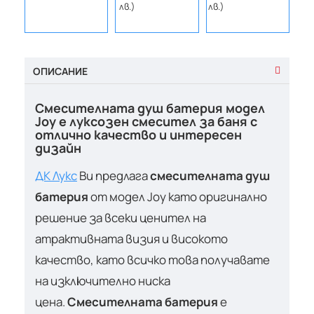
€86.
лв.)
лв.)
(169
лв.
ОПИСАНИЕ
Смесителната душ батерия модел
Joy е луксозен смесител за баня с
отлично качество и интересен
дизайн
ДК Лукс
Ви предлага
смесителната душ
батерия
от модел Joy като оригинално
решение за всеки ценител на
атрактивната визия и високото
качество, като всичко това получавате
на изключително ниска
цена.
Смесителната батерия
е