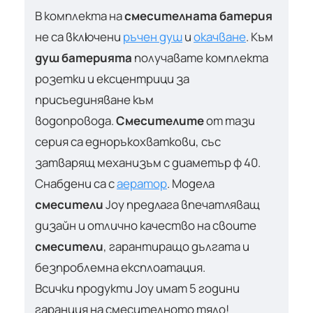
В комплекта на
смесителната батерия
не са включени
ръчен душ
и
окачване
. Към
душ батерията
получавате комплекта
розетки и ексцентрици за
присъединяване към
водопровода.
Смесителите
от тази
серия са едноръкохваткови, със
затварящ механизъм с диаметър ф 40.
Снабдени са с
аератор
. Модела
смесители
Joy предлага впечатляващ
дизайн и отлично качество на своите
смесители
, гарантиращо дългата и
безпроблемна експлоатация.
Всички продукти Joy
имат 5 години
гаранция на смесителното тяло!