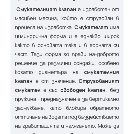
Смукателният клапан
е изработен от
масивен месинг, който е стругован в
процеса на изработка.
Смукателят
има
цилиндрична форма и е еднакво широк
както в основата така и в горната си
част. Тази форма го прави на-доброто
решение за различни сондажи, особено
когато диаметъра на
смукателния
клапан
е от значение.
Стругованият
смукател
е със
свободен клапан
, без
пружина - предназначен е за вертикално
засмукване, като блокира обратното
оттичане на водата под въздействието
на гравитацията и налягането. Може да