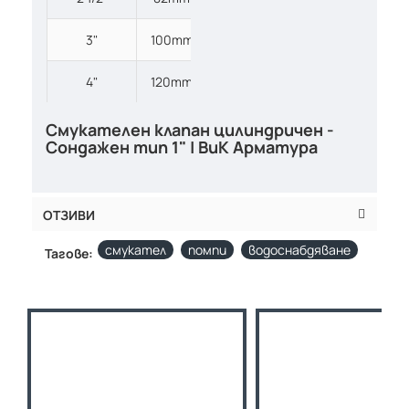
3"
100mm
4"
120mm
Смукателен клапан цилиндричен -
Сондажен тип 1" | ВиК Арматура
ОТЗИВИ
смукател
помпи
водоснабдяване
Тагове: