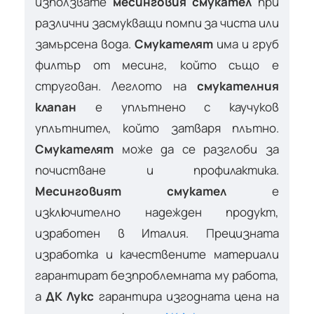
използвате
месинговия смукател
при
различни засмукващи помпи за чиста или
замърсена вода.
Смукателят
има и груб
филтър от месинг, който също е
стругован. Леглото на
смукателния
клапан
е уплътнено с каучуков
уплътнител, който затваря плътно.
Смукателят
може да се разглоби за
почистване и профилактика.
Месинговият смукател
е
изключително надежден продукт,
изработен в Италия. Прецизната
изработка и качествените материали
гарантират безпроблемната му работа,
а
ДК Лукс
гарантира изгодната цена на