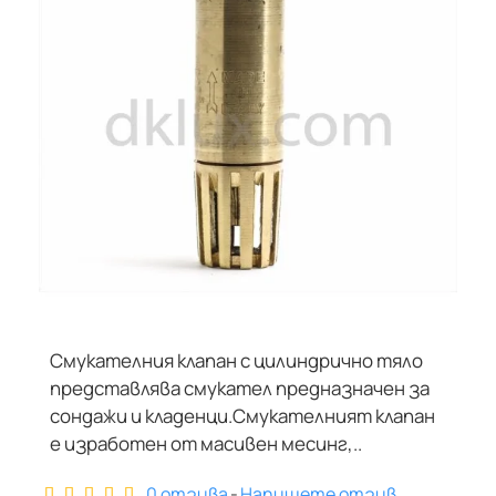
Смукателния клапан с цилиндрично тяло
представлява смукател предназначен за
сондажи и кладенци.Смукателният клапан
е изработен от масивен месинг,..
0 отзива
-
Напишете отзив