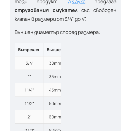
този продукт.
ДК Лукс
предлага
стругования смукател
със свободен
клапан в размери от 3/4" до 4".
Външен диаметър според размера:
Вътрешен
Външен
3/4"
30mm
1"
35mm
1 1/4"
45mm
1 1/2"
50mm
2"
60mm
2 1/2"
82mm