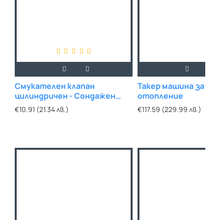
Смукателен клапан
Такер машина за по
цилиндричен - Сондажен
отопление
тип 3/4"
€10.91 (21.34 лв.)
€117.59 (229.99 лв.)