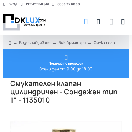
ВХОД
РЕГИСТРАЦИЯ
0888 92 88 99
Водоснабдяване
ВиК Арматура
Смукатели
h
o
m
e
Поръчай по телефон
всеки ден от 9.00 до 18.00
Смукателен клапан
цилиндричен - Сондажен тип
1" - 1135010