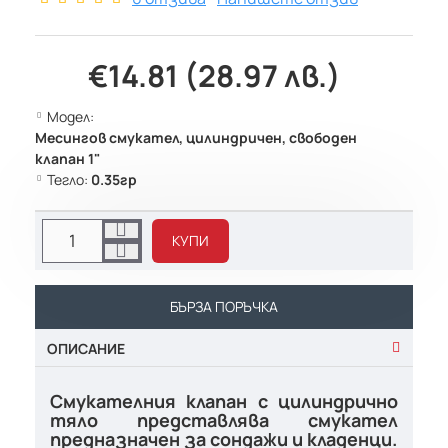
€14.81 (28.97 лв.)
Модел:
Месингов смукател, цилиндричен, свободен
клапан 1"
Тегло:
0.35гр
КУПИ
БЪРЗА ПОРЪЧКА
ОПИСАНИЕ
Смукателния клапан с цилиндрично
тяло представлява смукател
предназначен за сондажи и кладенци.