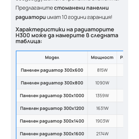
Предлаганите
стоманени панелни
радиатори
имат 10 години гаранция!
Характеристики на радиаторите
H300 може да намерите в следната
таблица:
Модел
Мощност
Размер
Панелен радиатор
300х600
815W
300x1
Панелен радиатор
300х800
1090W
300x10
Панелен радиатор
300х1000
1359W
300x10
Панелен радиатор
300х1200
1631W
300x10
Панелен радиатор
300х1400
1903W
300x10
Панелен радиатор
300х1600
2174W
300x10