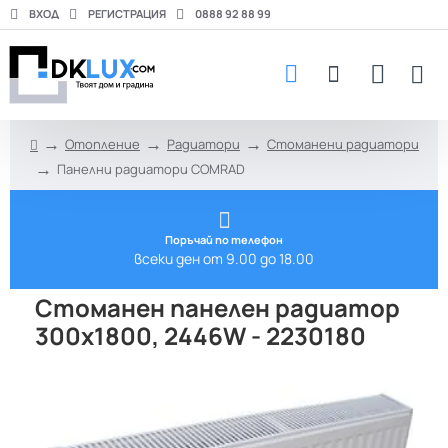
ВХОД
РЕГИСТРАЦИЯ
0888 92 88 99
Отопление
Радиатори
Стоманени радиатори
h
Панелни радиатори COMRAD
o
m
e
Поръчай по телефон
всеки ден от 9.00 до 18.00
Стоманен панелен радиатор
300х1800, 2446W - 2230180