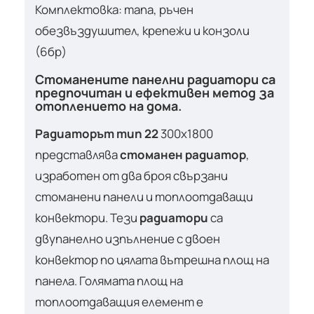
Комплектовка: тапа, ръчен
обезвъздушител, крепежи и конзоли
(6бр)
Стоманените панелни радиатори са
предпочитан и ефективен метод за
отоплението на дома.
Радиаторът тип 22
300х1800
представлява
стоманен радиатор
,
изработен от два броя свързани
стоманени панели и топлоотдаващи
конвектори. Тези
радиатори
са
двупанелно изпълнение с двоен
конвектор по цялата вътрешна площ на
панела. Голямата площ на
топлоотдаващия елемент е