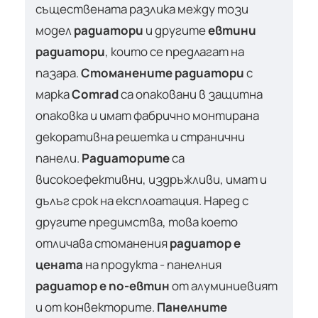
съществената разлика между този
модел
радиатори
и другите
евтини
радиатори
, които се предлагат на
пазара.
Стоманените радиатори
с
марка
Comrad
са опаковани в защитна
опаковка и имат фабрично монтирана
декоративна решетка и странични
панели.
Радиаторите
са
високоефективни, издръжливи, имат и
дълъг срок на експлоатация. Наред с
другите предимства, това което
отличава стоманения
радиатор е
цената
на продукта - панелния
радиатор е по-евтин
от алуминиевият
и от конвекторите.
Панелните