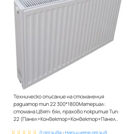
ТРАЙНО НИСКА ЦЕНА
Техническо описание на стоманения
радиатор тип 22 300*1800Материал:
стомана Цвят: бял, прахово покритие Тип:
22 (Панел+Конвектор+Конвектор+Панел..
0 отзива
-
Напишете отзив