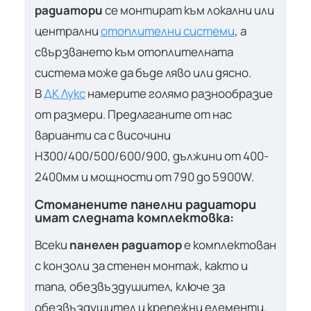
радиатори
се монтират към локални или
централни
отоплителни системи
, а
свързването към отоплителната
система може да бъде ляво или дясно.
В
ДК Лукс
намерите голямо разнообразие
от размери. Предлаганите от нас
варианти са с височини
H300/400/500/600/900, дължини от 400-
2400мм и мощности от 790 до 5900W.
Стоманените панелни радиатори
имат следната комплектовка:
Всеки
панелен радиатор
е комплектован
с конзоли за стенен монтаж, както и
тапа, обезвъздушител, ключе за
обезвъздушител и крепежни елементи.