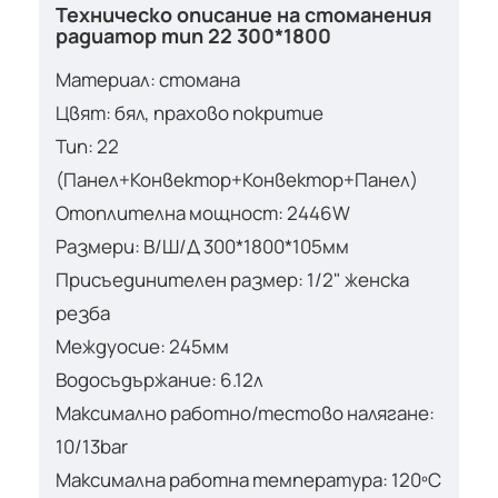
Техническо описание на стоманения
радиатор тип 22 300*1800
Материал: стомана
Цвят: бял, прахово покритие
Тип: 22
(Панел+Конвектор+Конвектор+Панел)
Отоплителна мощност: 2446W
Размери: В/Ш/Д 300*1800*105мм
Присъединителен размер: 1/2" женска
резба
Междуосие: 245мм
Водосъдържание: 6.12л
Максимално работно/тестово налягане:
10/13bar
Максимална работна температура: 120ºС