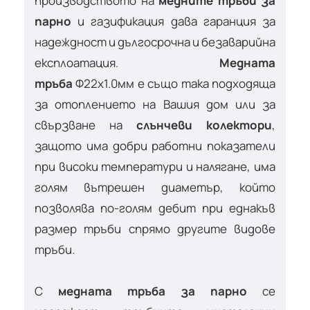
производството на
медните тръби за
парно
и газификация дава гаранция за
надеждност и дългосрочна и безаварийна
експлоатация.
Медната
тръба
Ф22х1.0мм е също така подходяща
за отоплението на Вашия дом или за
свързване на
слънчеви колектори
,
защото има добри работни показатели
при високи температури и налягане, има
голям вътрешен диаметър, който
позволява по-голям дебит при еднакъв
размер тръби спрямо другите видове
тръби.
С
медната тръба за парно
се