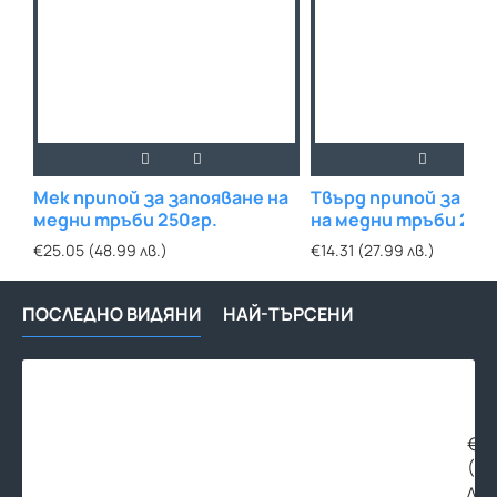
Мек припой за запояване на
Твърд припой за за
медни тръби 250гр.
на медни тръби 250
€25.05 (48.99 лв.)
€14.31 (27.99 лв.)
ПОСЛЕДНО ВИДЯНИ
НАЙ-ТЪРСЕНИ
Мед
тръ
твъ
Ф22
€10
х
(19
1мм
лв.
на