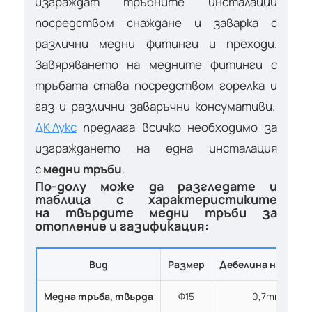
изграждат тръбните инсталации
посредством снаждане и заварка с
различни медни фитинги и преходи.
Завяряването на медните фитинги с
тръбата става посредством горелка и
газ и различни заваръчни консумативи.
ДК Лукс
предлага всичко необходимо за
изграждането на една инсталация
с
медни тръби
.
По-долу може да разгледате и
таблица с характеристиките
на твърдите медни тръби за
отопление и газификация:
Вид
Размер
Дебелина на стен
Медна тръба, твърда
Ф15
0,7mm