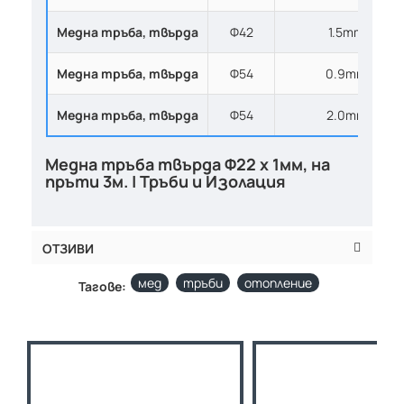
Медна тръба, твърдa
Ф42
1.5mm
Медна тръба, твърдa
Ф54
0.9mm
Медна тръба, твърдa
Ф54
2.0mm
Медна тръба твърда Ф22 х 1мм, на
пръти 3м. | Тръби и Изолация
ОТЗИВИ
мед
тръби
отопление
Тагове: