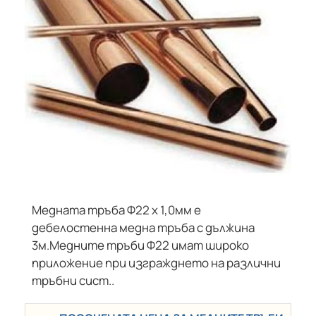
Медната тръба Ф22 х 1,0мм е
дебелостенна медна тръба с дължина
3м.Медните тръби Ф22 имат широко
приложение при изгражднето на различни
тръбни сист..