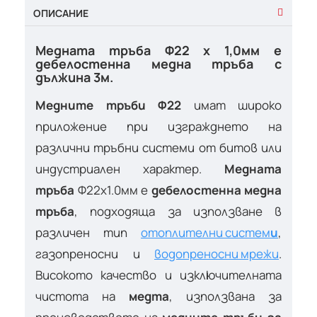
ОПИСАНИЕ
Медната тръба Ф22 х 1,0мм е
дебелостенна медна тръба с
дължина 3м.
Медните тръби Ф22
имат широко
приложение при изгражднето на
различни тръбни системи от битов или
индустриален характер.
Медната
тръба
Ф22х1.0мм е
дебелостенна медна
тръба
, подходяща за използване в
различен тип
отоплителни систем
и
,
газопреносни и
водопреносни мрежи
.
Високото качество и изключителната
чистота на
медта
, използвана за