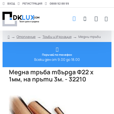
ВХОД
РЕГИСТРАЦИЯ
0888 92 88 99
Отопление
Тръби и Изолация
Медни тръби
h
o
m
e
Поръчай по телефон
всеки ден от 9.00 до 18.00
Медна тръба твърда Ф22 х
1мм, на пръти 3м. - 32210