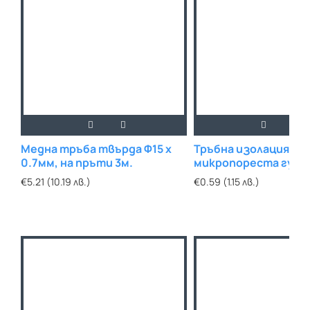
Медна тръба твърда Ф15 х
Тръбна изолация
0.7мм, на пръти 3м.
микропореста гума
ISOPIPE
€5.21 (10.19 лв.)
€0.59 (1.15 лв.)