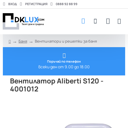
ВХОД
РЕГИСТРАЦИЯ
0888 92 88 99
Баня
Вентилатори и решетки за баня
h
o
m
e
Поръчай по телефон
всеки ден от 9.00 до 18.00
Вентилатор Aliberti S120 -
4001012