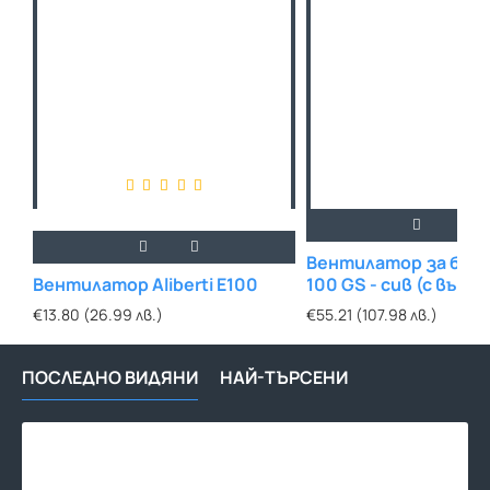
Вентилатор за баня
Вентилатор Aliberti E100
100 GS - сив (c възв
клапа)
€13.80 (26.99 лв.)
€55.21 (107.98 лв.)
ПОСЛЕДНО ВИДЯНИ
НАЙ-ТЪРСЕНИ
Вен
Alib
S12