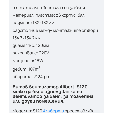
тип: аксиален вентилатор за баня
материал: пластмасов корпус, бял
размери: 182х182мм
разстояние между монтажните отвори
134.7х134.7мм
диаметър: 120мм
захранване: 220V
мощност: 16W
3
дебит: 107m
обороти: 2124rpm
Битов вентилатор Aliberti S120
може да бъде използван като
вентилатор за баня, за тоалетна
или други помещения.
Моделът S120
Алиберти
представлява