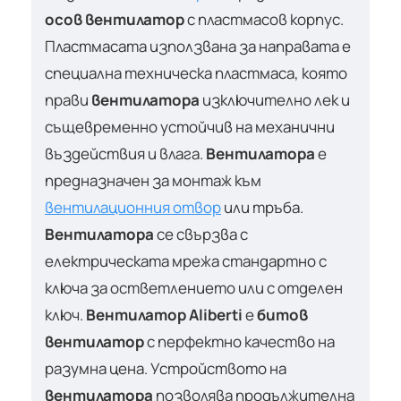
осов вентилатор
с пластмасов корпус.
Пластмасата използвана за направата е
специална техническа пластмаса, която
прави
вентилатора
изключително лек и
същевременно устойчив на механични
въздействия и влага.
Вентилатора
е
предназначен за монтаж към
вентилационния отвор
или тръба.
Вентилатора
се свързва с
електрическата мрежа стандартно с
ключа за остветлението или с отделен
ключ.
Вентилатор Aliberti
е
битов
вентилатор
с перфектно качество на
разумна цена. Устройството на
вентилатора
позволява продължителна