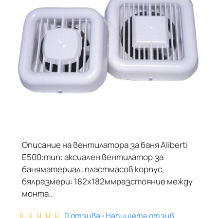
Описание на вентилатора за баня Aliberti
Е500:тип: аксиален вентилатор за
баняматериал: пластмасов корпус,
бялразмери: 182х182ммразстояние между
монта..
0 отзива
-
Напишете отзив