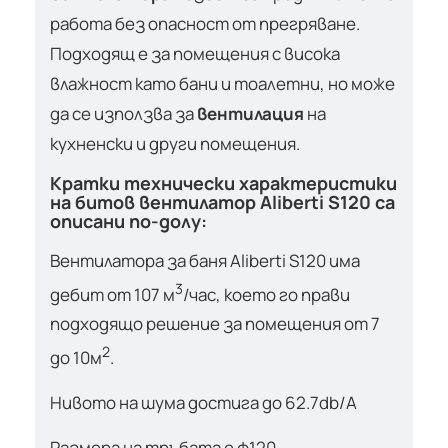
работа без опасност от прегряване.
Подходящ е за помещения с висока
влажност като бани и тоалетни, но може
да се използва за
вентилация
на
кухненски и други помещения.
Кратки технически характеристики
на битов вентилатор Aliberti S120 са
описани по-долу:
Вентилатора за баня Aliberti S120 има
3
дебит от 107 м
/час, което го прави
подходящо решение за помещения от 7
2
до 10м
.
Нивото на шума достига до 62.7db/A
Размера на тръбата е ф120