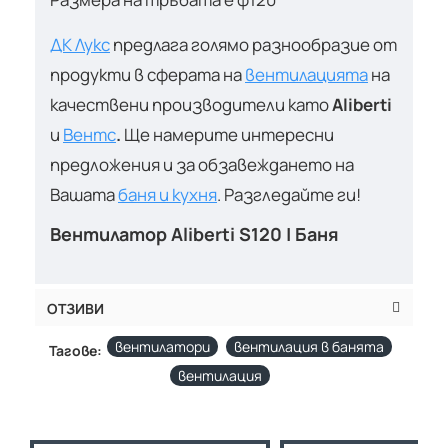
ДК Лукс
предлага голямо разнообразие от
продукти в сферата на
вентилацията
на
качествени производители като
Aliberti
и
Вентс
.
Ще намерите интересни
предложения и за обзавеждането на
Вашата
баня и кухня
. Разгледайте ги!
Вентилатор Aliberti S120 | Баня
ОТЗИВИ
вентилатори
вентилация в банята
Тагове:
вентилация