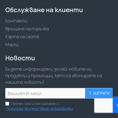
Обслужване на клиенти
Контакти
Връщане на поръчка
Карта на сайта
Марки
Новости
Бъдете информирани за най-новите ни
продукти и промоции, като се абонирате на
нашите новости!
Вашият
ИЗПРАТИ
И-
мейл
Прочел съм и съм съгласен с
Политика за използване на бисквитки