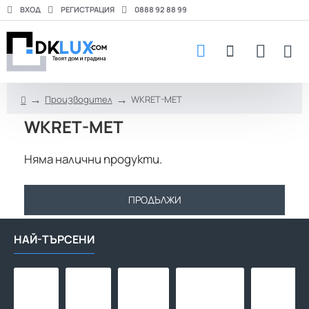
ВХОД
РЕГИСТРАЦИЯ
0888 92 88 99
Производител
WKRET-MET
h
WKRET-MET
o
m
e
Няма налични продукти.
ПРОДЪЛЖИ
НАЙ-ТЪРСЕНИ
Макара
Макара
Адаптор
Тръба
за
за
за
за
маркуч
маркуч
бърза
подово