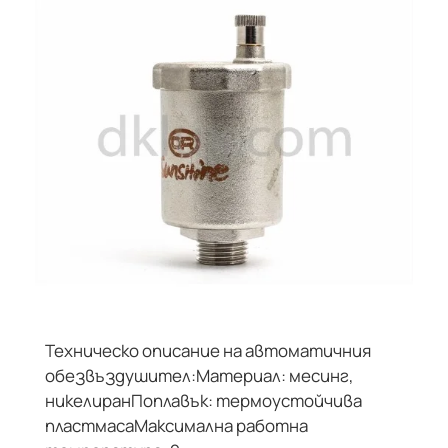
Техническо описание на автоматичния
обезвъздушител: Материал: месинг,
никелиран Поплавък: термоустойчива
пластмасаМаксимална работна