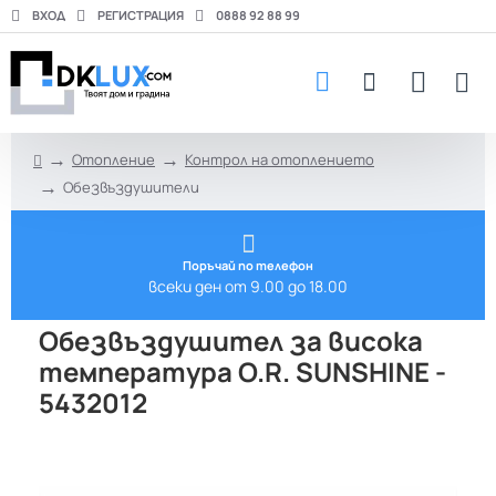
ВХОД
РЕГИСТРАЦИЯ
0888 92 88 99
Отопление
Контрол на отоплението
h
Обезвъздушители
o
m
e
Поръчай по телефон
всеки ден от 9.00 до 18.00
Обезвъздушител за висока
температура O.R. SUNSHINE -
5432012