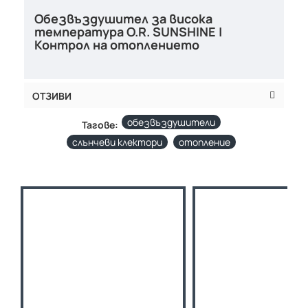
Обезвъздушител за висока
температура O.R. SUNSHINE |
Контрол на отоплението
ОТЗИВИ
обезвъздушители
Тагове:
слънчеви клектори
отопление