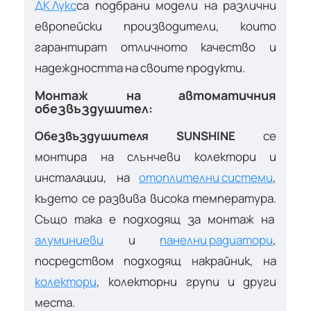
ДК Лукс
са подбрани модели на различни
европейски производители, които
гарантират отличното качество и
надеждността на своите продукти.
Монтаж на автоматичния
обезвъздушител:
Обезвъздушителя SUNSHINE
се
монтира на слънчеви колектори и
инсталации, на
отоплителни системи
,
където се развива висока температура.
Също така е подходящ за монтаж на
алуминиеви
и
панелни радиатори
,
посредством подходящ накрайник, на
колектори
, колекторни групи и други
места.