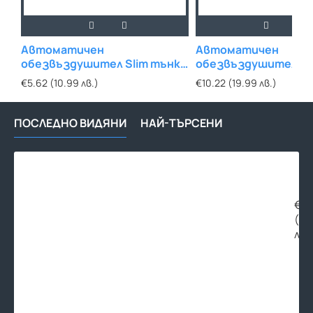
Автоматичен
Автоматичен
обезвъздушител Slim тънко
обезвъздушител с 
тяло 1/2 никел
ПОЛИРАН МЕСИНГ 1/
€5.62 (10.99 лв.)
€10.22 (19.99 лв.)
ПОСЛЕДНО ВИДЯНИ
НАЙ-ТЪРСЕНИ
Обе
за
вис
тем
€20
O.R.
(39
SUN
лв.