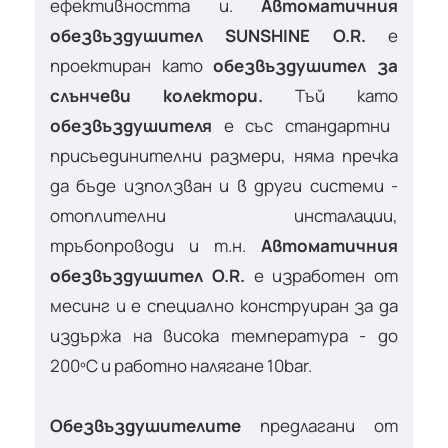
ефективността и.
Автоматичния
обезвъздушител SUNSHINE O.R.
е
проектиран като
обезвъздушител за
слънчеви колектори.
Тъй като
обезвъздушителя
е със стандартни
присъединителни размери, няма пречка
да бъде използван и в други системи -
отоплителни инсталации,
тръбопроводи и т.н.
Автоматичния
обезвъздушител O.R.
е изработен от
месинг и е специално конструиран за да
издържа на висока температура - до
200ºC и работно налягане 10bar.
Обезвъздушителите
предлагани от