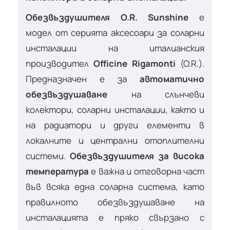
Обезвъздушителя O.R. Sunshine
е
модел от серията аксесоари за соларни
инсталации на италианския
производител
Officine Rigamonti
(O.R.).
Предназначен е за
автоматично
обезвъздушаване
на слънчеви
колектори, соларни инсталации, както и
на радиатори и други елементи в
локалните и централни отоплителни
системи.
Обезвъздушителя за висока
температура
е важна и отговорна част
във всяка една соларна система, като
правилното обезвъздушаване на
инсталацията е пряко свързано с