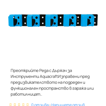
Преоткрийте Реда с Държач за
Инструменти AquacraftИзправени пред
предизвикателството на подреден и
функционален пространство в гаража или
работилницат..
0 отзива
-
Напишете отзив