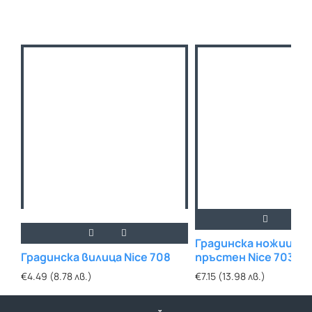
Градинска ножица за
Градинска вилица Nice 708
пръстен Nice 703
€4.49 (8.78 лв.)
€7.15 (13.98 лв.)