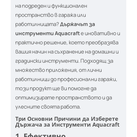
на подреден и функционален
пространство в гаража или
работилницата?
Държачът за
инструменти Aquacraft
е иновативно и
практично решение, което преобразява
вашия начин на съхранение на домашни и
градински инструменти. Подходящ за
множество приложения, от лични
работилници до професионални гаражи,
този продукт ще ви помогне да
оптимизирате пространството и да
улесните своята работа.
Три Основни Причини да Изберете
Държача за Инструменти Aquacraft
1. Ефективно