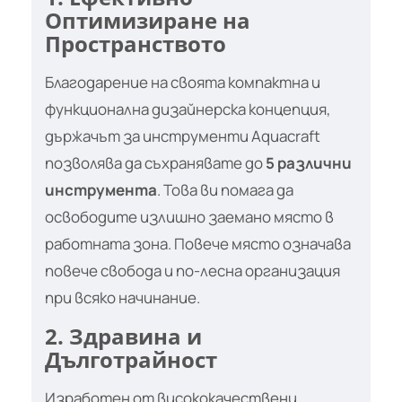
Оптимизиране на
Пространството
Благодарение на своята компактна и
функционална дизайнерска концепция,
държачът за инструменти Aquacraft
позволява да съхранявате до
5 различни
инструмента
. Това ви помага да
освободите излишно заемано място в
работната зона. Повече място означава
повече свобода и по-лесна организация
при всяко начинание.
2. Здравина и
Дълготрайност
Изработен от висококачествени