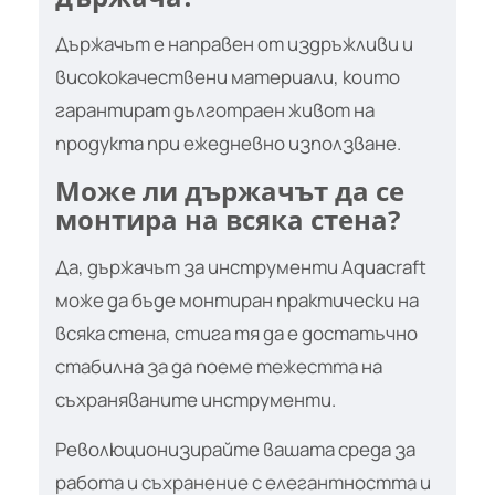
Държачът е направен от издръжливи и
висококачествени материали, които
гарантират дълготраен живот на
продукта при ежедневно използване.
Може ли държачът да се
монтира на всяка стена?
Да, държачът за инструменти Aquacraft
може да бъде монтиран практически на
всяка стена, стига тя да е достатъчно
стабилна за да поеме тежестта на
съхраняваните инструменти.
Революционизирайте вашата среда за
работа и съхранение с елегантността и