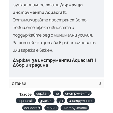
функционалността на
Държач за
инструменти Aquacraft
.
Оптимизирайте пространството,
повишете ефективността и
поддържайте ред с минимални усилия.
Защото всяка детайл в работилницата
или гаража е важен.
Държач за инструменти Aquacraft |
Двор и градина
ОТЗИВИ
държач
за
инструменти
Тагове:
aquacraft
държач
за
инструменти
aquacraft
ръчни
инструменти