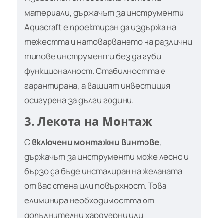
материали, държачът за инструменти
Aquacraft е проектиран да издържа на
тежестта и натоварването на различни
типове инструменти без да губи
функционалност. Стабилността е
гарантирана, а вашият инвестиция
осигурена за дълги години.
3. Лекота на Монтаж
С
включени монтажни винтове
,
държачът за инструменти може лесно и
бързо да бъде инсталиран на желаната
от вас стена или повърхност. Това
елиминира необходимостта от
допълнителни хардуерни или