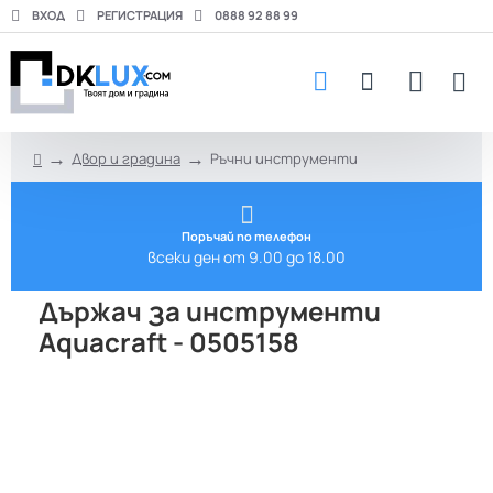
ВХОД
РЕГИСТРАЦИЯ
0888 92 88 99
Двор и градина
Ръчни инструменти
h
o
m
e
Поръчай по телефон
всеки ден от 9.00 до 18.00
Държач за инструменти
Aquacraft - 0505158