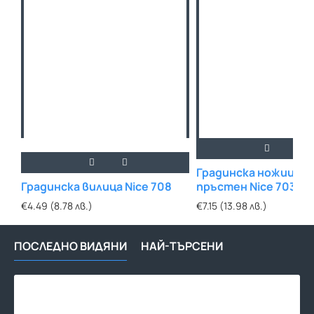
Градинска ножица за
Градинска вилица Nice 708
пръстен Nice 703
€4.49 (8.78 лв.)
€7.15 (13.98 лв.)
ПОСЛЕДНО ВИДЯНИ
НАЙ-ТЪРСЕНИ
Гра
тел
50м