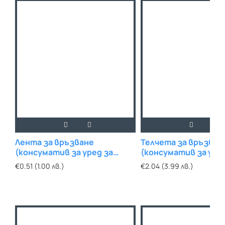
Лента за връзване
Телчета за връзван
(консуматив за уред за
(консуматив за уре
връзване на растения) 30м
връзване на растен
€0.51 (1.00 лв.)
€2.04 (3.99 лв.)