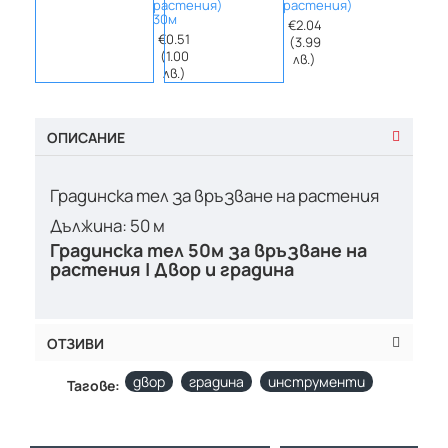
растения)
растения)
30м
€2.04
€0.51
(3.99
(1.00
лв.)
лв.)
ОПИСАНИЕ
Градинска тел за връзване на растения
Дължина: 50 м
Градинска тел 50м за връзване на
растения | Двор и градина
ОТЗИВИ
двор
градина
инструменти
Тагове: