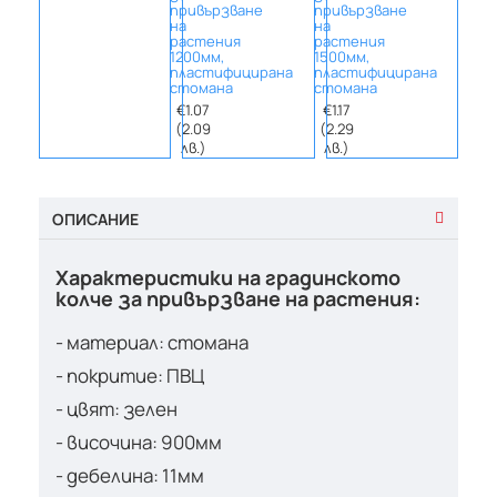
привързване
привързване
прив
на
на
на
растения
растения
раст
1200мм,
1500мм,
1800м
пластифицирана
пластифицирана
плас
стомана
стомана
стом
€1.07
€1.17
€2.0
(2.09
(2.29
(3.9
лв.)
лв.)
лв.)
ОПИСАНИЕ
Характеристики на градинското
колче за привързване на растения:
- материал: стомана
- покритие: ПВЦ
- цвят: зелен
- височина: 900мм
- дебелина: 11мм