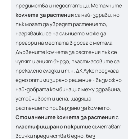
предимства и недостатъци. Металните
колчета за растения
са най-здрави, но
пък могат да увредят растението,
нагрявайки се на слънцето може да
прегори на местата в досег с метала.
Дървените колчета за растения пък се
чупят и гният бързо, пластмасовите са
прекалено гладки и т.н. ДК Лукс предлага
едно оптимизирано решение - възможно
най-добрата комбинация межу здравина,
устойчивост и цена, щадяща
растението привързано за колчето.
Стоманените колчета за растения
с
пластифицирано покритие
съчетават
всички предимства в едно, без