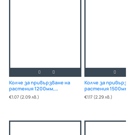
Колче за привързване на
Колче за привързван
растения 1200мм,
растения 1500мм,
пластифицирана стомана
пластифицирана ст
€1.07 (2.09 лв.)
€1.17 (2.29 лв.)