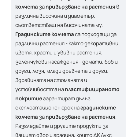
колчета
за
привързване на растения
в
различна височина и диаметър,
съответстващ на височината му.
Градинските колчета
са подходящи за
различни растения - както декоративни
цветя, храсти и увивни растения,
зеленчукови насаждения - домати, боб и
други, лозя, млади дръвчета и други.
Здравината на стоманата и
устойчивостта на
пластифицираното
покритие
гарантират дълъг
експлоатационен срок на
градинските
колчета
за
привързване на растения
.
Разгледайте и другите продукти за
вашият двор и градина, които ДК Лукс