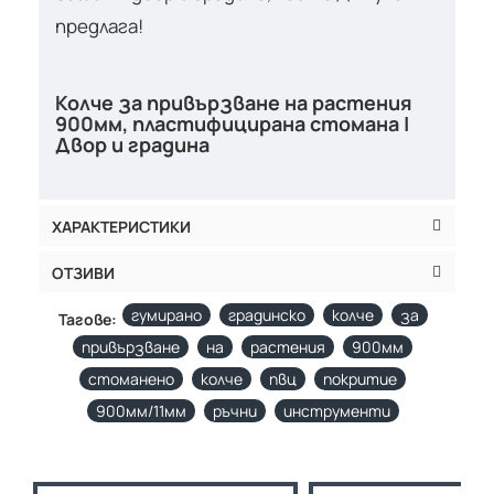
предлага!
Колче за привързване на растения
900мм, пластифицирана стомана |
Двор и градина
ХАРАКТЕРИСТИКИ
ОТЗИВИ
гумирано
градинско
колче
за
Тагове:
привързване
на
растения
900мм
стоманено
колче
пвц
покритие
900мм/11мм
ръчни
инструменти