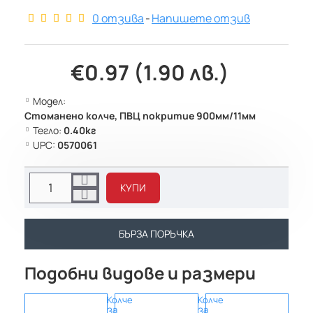
0 отзива
-
Напишете отзив
€0.97 (1.90 лв.)
Модел:
Стоманено колче, ПВЦ покритие 900мм/11мм
Тегло:
0.40кг
UPC:
0570061
КУПИ
БЪРЗА ПОРЪЧКА
Подобни видове и размери
Колче
Колче
Колч
за
за
за