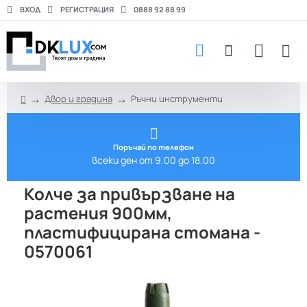
ВХОД
РЕГИСТРАЦИЯ
0888 92 88 99
Двор и градина
Ръчни инструменти
h
o
m
e
Поръчай по телефон
всеки ден от 9.00 до 18.00
Колче за привързване на
растения 900мм,
пластифицирана стомана -
0570061