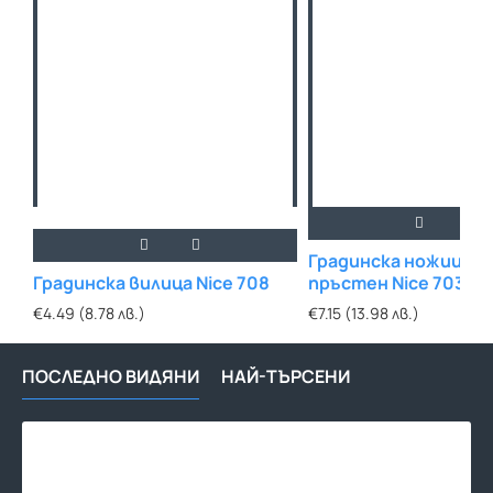
Градинска ножица за
Градинска вилица Nice 708
пръстен Nice 703
€4.49 (8.78 лв.)
€7.15 (13.98 лв.)
ПОСЛЕДНО ВИДЯНИ
НАЙ-ТЪРСЕНИ
Кол
за
при