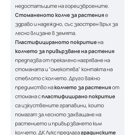
недостатъците на гореизброените.
Стоманеното колче за растения
е
здраво и надеждно, със заострен връх за
лесно влизане в земята.
Пластифицираното покритие
на
колчето за привързване на растения
предпазва от прекалено нагряване на
стоманата и "омекотява" контакта на
стеблото с колчето. Друго важно
предимство на
колчето за растения
от
стомана с
пластифицирано покритие
са изкуствените грапавини, които
помагат за лесното захващане на
растението и привързването към
колчето. ДК Лукс предлага
градинските