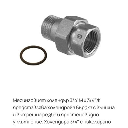
Месинговият холендър 3/4"М х 3/4"Ж
представлява холендрова вързка с външна
и вътрешна резба и пръстеновидно
уплътнение. Холендъра 3/4" с никелирано