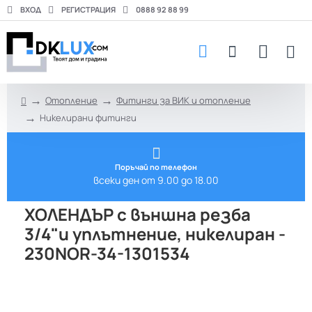
ВХОД
РЕГИСТРАЦИЯ
0888 92 88 99
Отопление
Фитинги за ВИК и отопление
h
Никелирани фитинги
o
m
e
Поръчай по телефон
всеки ден от 9.00 до 18.00
ХОЛЕНДЪР с външна резба
3/4"и уплътнение, никелиран -
230NOR-34-1301534