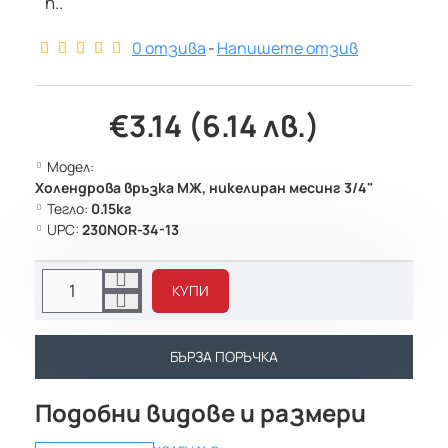
п..
0 отзива
-
Напишете отзив
€3.14 (6.14 лв.)
Модел:
Холендрова връзка МЖ, никелиран месинг 3/4"
Тегло:
0.15кг
UPC:
230NOR-34-13
КУПИ
БЪРЗА ПОРЪЧКА
Подобни видове и размери