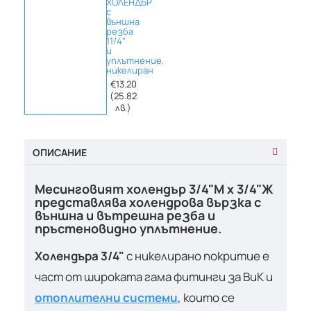
ХОЛЕНДЪР
с
външна
резба
11/4"
и
уплътнение,
никелиран
€13.20
(25.82
лв.)
ОПИСАНИЕ
Месинговият холендър
3/4"М х 3/4"Ж
представлява холендрова вързка с
външна и вътрешна резба и
пръстеновидно уплътнение.
Холендъра 3/4"
с никелирано покритие е
част от широката гама фитинги за ВиК и
отоплителни системи
, които се