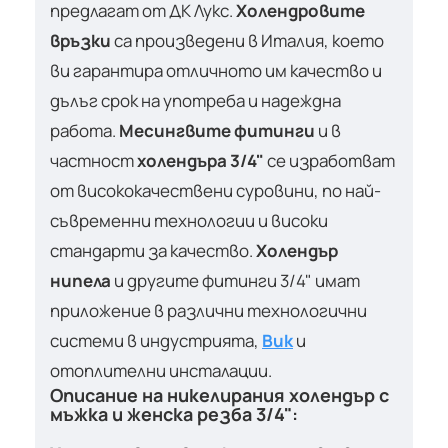
предлагат от ДК Лукс.
Холендровите
връзки
са произведени в Италия, което
ви гарантира отличното им качество и
дълъг срок на употреба и надеждна
работа.
Месингвите фитинги
и в
частност
холендъра 3/4"
се изработват
от висококачествени суровини, по най-
съвременни технологии и високи
стандарти за качество.
Холендър
нипела
и другите фитинги 3/4" имат
приложение в различни технологични
системи в индустрията,
Вик
и
отоплителни инсталации.
Описание на
никелирания холендър
с
мъжка и женска резба 3/4":