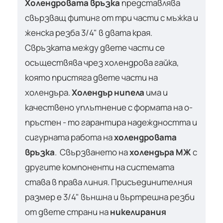
Холендровата връзка
представлява
свързващ фитинг от три части с мъжка и
женска резба 3/4" в двата края.
Свръзката между двете части се
осъществява чрез холендрова гайка,
която пристяга двете части на
холендъра.
Холендър нипела
има и
качествено уплътнение с формата на о-
пръстен - то гарантира надеждността и
сигурната работа на
холендровата
връзка
. Свързването на
холендъра МЖ
с
другите компоненти на системата
става в права линия. Присъединителния
размер е 3/4" външна и въртрешна резби
от двете страни на
никелирания