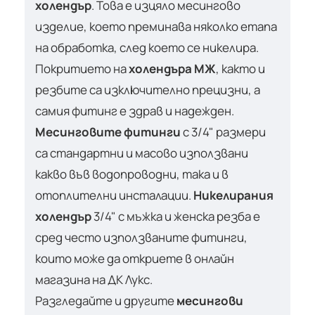
холендър
. Това е изцяло месингово
изделие, което преминава няколко етапа
на обработка, след което се никелира.
Покритието на
холендъра МЖ
, както и
резбите са изключително прецизни, а
самия фитинг е здрав и надежден.
Месинговите фитинги
с 3/4" размери
са стандартни и масово използвани
какво във водопроводни, така и в
отоплителни инсталации.
Никелирания
холендър
3/4" с мъжка и женска резба е
сред често използваните фитинги,
които може да откриете в онлайн
магазина на ДК Лукс.
Разгледайте и другите
месингови