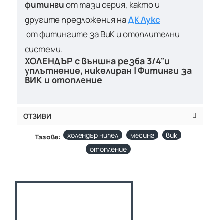
фитинги
от тази серия, както и
другите предложения на
ДК Лукс
от фитингите за ВиК
и отоплителни
системи.
ХОЛЕНДЪР с външна резба 3/4"и
уплътнение, никелиран | Фитинги за
ВИК и отопление
ОТЗИВИ
холендър нипел
месинг
вик
Тагове:
отопление