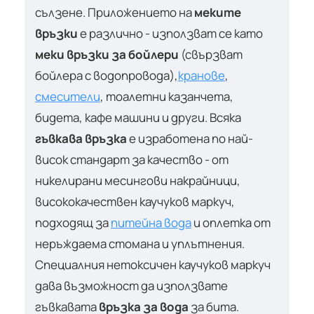
сълзене. Приложението на
меките
връзки
е различно - използват се като
меки връзки за бойлери
(свързват
бойлера с водопровода),
кранове
,
смесители
, тоалетни казанчета,
бидета, кафе машини и други. Всяка
гъвкава връзка
е изработена по най-
висок стандарт за качество - от
никелирани месингови накрайници,
висококачествен каучуков маркуч,
подходящ за
питейна вода
и оплетка от
неръждаема стомана и уплътнения.
Специалния нетоксичен каучуков маркуч
дава възможност да използвате
гъвкавата
връзка за вода
за бита.