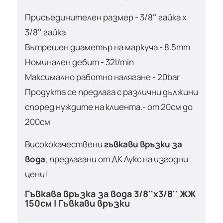
Присъединителен размер - 3/8'' гайка х
3/8'' гайка
Вътрешен диаметър на маркуча - 8.5mm
Номинален дебит - 32l/min
Максимално работно налягане - 20bar
Продукта се предлага с различни дължини
според нуждите на клиента.- от 20см до
200см
Висококачествени
гъвкави връзки за
вода
, предлагани от ДК Лукс на изгодни
цени!
Гъвкава връзка за вода 3/8''х3/8'' ЖЖ
150см | Гъвкави връзки