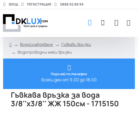
ВХОД
РЕГИСТРАЦИЯ
0888 92 88 99
Водоснабдяване
Гъвкави връзки
h
Водопроводни меки връзки
o
m
e
Поръчай по телефон
всеки ден от 9.00 до 18.00
Гъвкава връзка за вода
3/8''х3/8'' ЖЖ 150см - 1715150