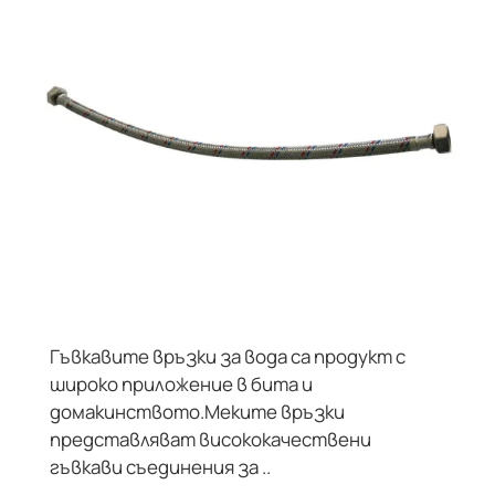
Гъвкавите връзки за вода са продукт с
широко приложение в бита и
домакинството.Меките връзки
представляват висококачествени
гъвкави съединения за ..