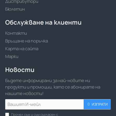
Дистрибутори
Бюлетин
Обслужване на клиенти
Контакти
Връщане на поръчка
Карта на сайта
Марки
Новости
Бъдете информирани за най-новите ни
продукти и промоции, като се абонирате на
нашите новости!
Вашият
ИЗПРАТИ
И-
мейл
Прочел съм и съм съгласен с