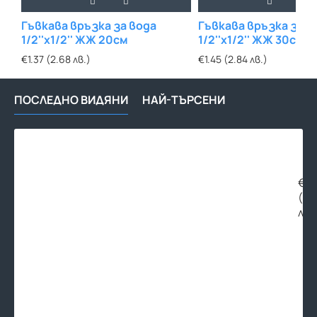
Гъвкава връзка за вода
Гъвкава връзка за в
1/2''х1/2'' ЖЖ 20см
1/2''х1/2'' ЖЖ 30см
€1.37 (2.68 лв.)
€1.45 (2.84 лв.)
ПОСЛЕДНО ВИДЯНИ
НАЙ-ТЪРСЕНИ
Гъв
връ
за
вод
€2.
3/8'
(5.
ЖЖ
лв.
150