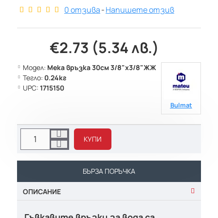
0 отзива
-
Напишете отзив
€2.73 (5.34 лв.)
Модел:
Мека връзка 30см 3/8"х3/8"ЖЖ
Тегло:
0.24кг
UPC:
1715150
Bulmat
КУПИ
БЪРЗА ПОРЪЧКА
ОПИСАНИЕ
Гъвкавите връзки за вода са