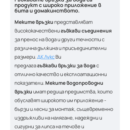
продукт с широко приложение в
бита и домакинството.
Меките връзки
представляват
висококачествени
гъвкави съединения
за пренос на вода и други течности с
различна дължина и присъединителни
размери.
ДК Лукс
Ви
предлага
гъвкави връзки за вода
с
отлично качество и експлоатационни
показатели.
Меките водопроводни
връзки
имат редица предимства, които
обуславят широкото им приложение -
бързи и лесни за монтаж, същевременно
издръжливи на налягане, надеждни и
сигурни за липса на течове и