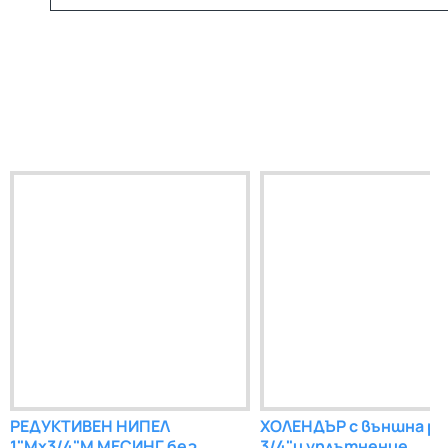
РЕДУКТИВЕН НИПЕЛ
ХОЛЕНДЪР с външна ре
1"Мх3/4"М МЕСИНГ без
3/4"и уплътнение,