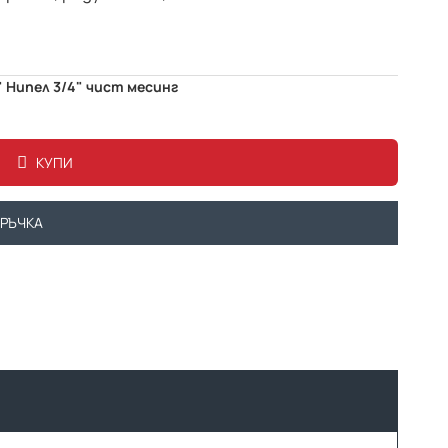
" Нипел 3/4" чист месинг
КУПИ
ОРЪЧКА