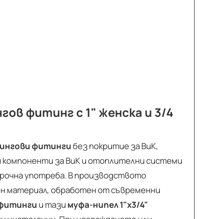
ов фитинг с 1" женска и 3/4
ингови фитинги
без покритие за ВиК,
рия компоненти за ВиК и отоплителни системи
срочна употреба. В производството
ен материал, обработен от съвременни
фитинги
и тази
муфа-нипел 1"х3/4"