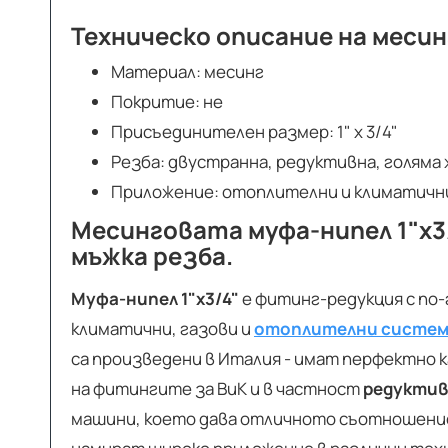
Техническо описание на месин
Материал: месинг
Покритие: не
Присъединителен размер: 1" х 3/4"
Резба: двустранна, редуктивна, голяма 
Приложение: отоплителни и климатичн
Месинговата муфа-нипел
1"х3
мъжка резба.
Муфа-нипел 1"х3/4"
е фитинг-редукция с по-
климатични, газови и
отоплителни систе
са произведени в Италия - имат перфектно
на фитингите за ВиК и в частност
редуктив
машини, което дава отличното съотношение 