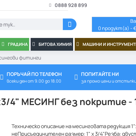
0888 928 899
Ва
0 продукт(а) - €
ГРАДИНА
БИТОВА ХИМИЯ
МАШИНИ И ИНСТРУМЕНТ
сингови фитинги
ПОРЪЧАЙ ПО ТЕЛЕФОН
ПОПИТАЙТЕ НИ
всеки ден от 9.00 до 18.00
за промо цени и отстъпк
3/4" МЕСИНГ без покритие - 
Техническо описание на месинговата редукция 1
неПрисъединителен размер: 1" х 3/4"Резба: двуст