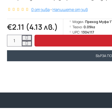
0 отзива
-
Напишете отзив
Модел:
Преход Муфа 1
€2.11 (4.13 лв.)
Тегло:
0.09кг
UPC:
1304117
БЪРЗА П