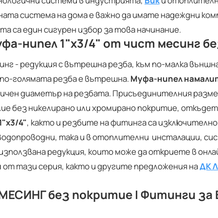
нологични системи в индустрията,
Вик
и отоплителн
ата система на дома е важно да имате надеждни ком
та са един сигурен избор за това начинание.
фа-нипел 1"х3/4"
от чист месинг бе
нг - редукция с вътрешна резба, към по-малка външн
е по-голямата резба е вътрешна.
Муфа-нипел намали
личен диаметър на резбата. Присъединителния разме
лие без никелирано или хромирано покритие, откъдет
"х3/4"
, както и резбите на фитинга са изключително 
водопроводни, така и в отоплителни инсталации, сис
 използвана редукция, които може да откриете в онлай
и
от тази серия, както и другите предложения на
ДК Л
 МЕСИНГ без покритие | Фитинги за