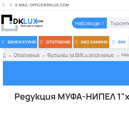
E-MAIL:
OFFICE@DKLUX.COM
Навсякъде
Търсете
тук..
БАНЯ И КУХНЯ
ОТОПЛЕНИЕ
БИО КАМИНИ
ВИК
Отопление
Фитинги за ВИК и отопление
Ме
h
o
m
e
Редукция МУФА-НИПЕЛ 1"х