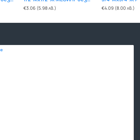
покритие
ПОКРИТИЕ
покритие
€3.06 (5.98 лв.)
€1.28 (2.50 лв.)
€4.09 (8.00 лв.)
€1.28 (2.50 л
ие