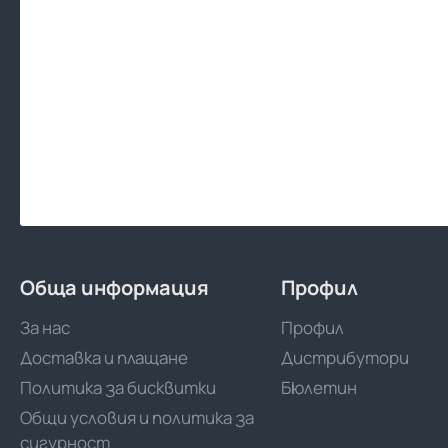
Обща информация
Профил
За нас
Профил
Доставка и плащане
Дистрибутори
Политика за бисквитки
Бюлетин
Общи условия и политика за
сигурност