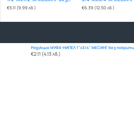
покритие
покритие
€5.11 (9.99 лв.)
€1.69 (3.31 лв.)
€6.39 (12.50 лв.)
€1.00 (1.96 лв.)
Редукция МУФА-НИПЕЛ 1"х3/4" МЕСИНГ без покрит
€2.11 (4.13 лв.)