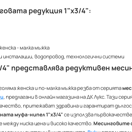
говата редукция 1"х3/4":
женска - малка мъжка
и инсталации, водопровод, технологични системи
/4" представлява редуктивен месинг
голяма женска и по-малка мъжка резба от серията
мес
ми
, предлагани в онлайн магазина на ДК Лукс. Тази се
 качество, притежават здравина и гарантират дълго
ната муфа-нипел
1"х3/4"
се използва първокачеств
между ниска цена и високо качество.
Месинговите 