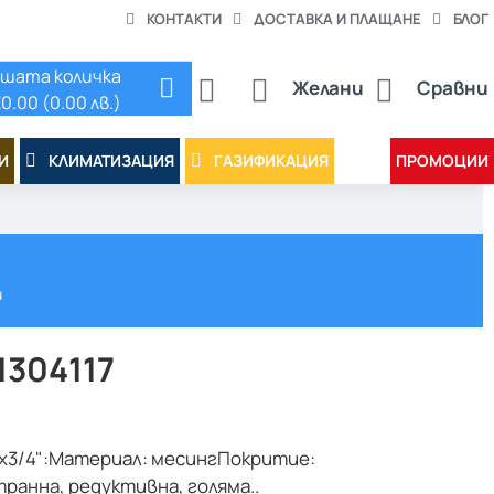
КОНТАКТИ
ДОСТАВКА И ПЛАЩАНЕ
БЛОГ
шата количка
Желани
Сравни
0.00 (0.00 лв.)
И
КЛИМАТИЗАЦИЯ
ГАЗИФИКАЦИЯ
ПРОМОЦИИ
и
1304117
"х3/4":Материал: месингПокритие:
ранна, редуктивна, голяма..