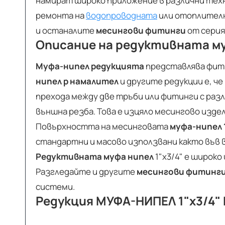
намират широко приложение в различни тех
ремонта на
водопроводната
или отоплителн
и останалите
месингови фитинги
от серия
Описание на
редуктивната му
Муфа-нипел редукцията
представлява фити
нипел р намалител
и другите редукции е, ч
прехода между две тръби или фитинги с раз
външна резба. Това е изцяло месингово изде
Повърхността на месинговата
муфа-нипел 1
стандартни и масово използвани както във 
Редуктивната муфа нипел
1"х3/4" е широко
Разгледайте и другите
месингови фитинг
системи.
Редукция МУФА-НИПЕЛ 1"х3/4"