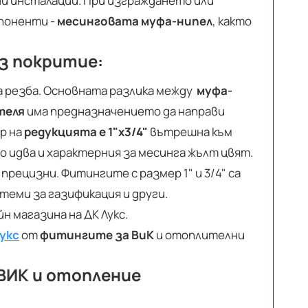
и инсталации. При изграждането или
поненти -
месинговата муфа-нипел
, както
з покритие:
а резба. Основната разлика между
муфа-
теля
има предназначението да направи
р на
редукцията е 1"х3/4"
вътрешна към
о идва и характерния за месинга жълт цвят.
прецизни. Фитингите с размер 1" и 3/4" са
теми за газификация и други.
н магазина на ДК Лукс.
укс
от
фитингите за ВиК
и отоплителни
 ВИК и отопление