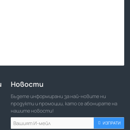
и
Новости
Бъдете информирани за най-новите ни
продукти и промоции, като се абонирате на
нашите новости!
Вашият
ИЗПРАТИ
И-