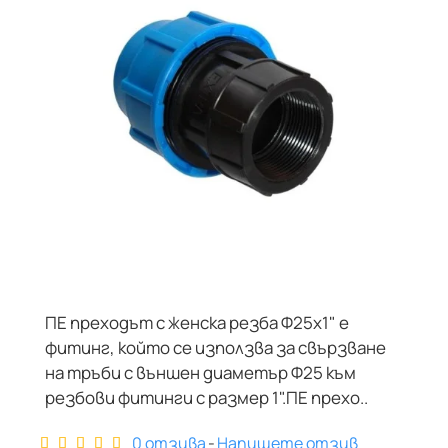
ПЕ преходът с женска резба Ф25х1" е
фитинг, който се използва за свързване
на тръби с външен диаметър Ф25 към
резбови фитинги с размер 1".ПЕ прехо..
0 отзива
-
Напишете отзив