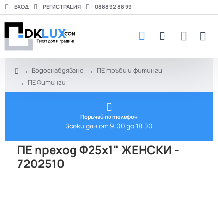
ВХОД
РЕГИСТРАЦИЯ
0888 92 88 99
Водоснабдяване
ПЕ тръби и фитинги
h
ПЕ Фитинги
o
m
e
Поръчай по телефон
всеки ден от 9.00 до 18.00
ПЕ преход Ф25х1" ЖЕНСКИ -
7202510