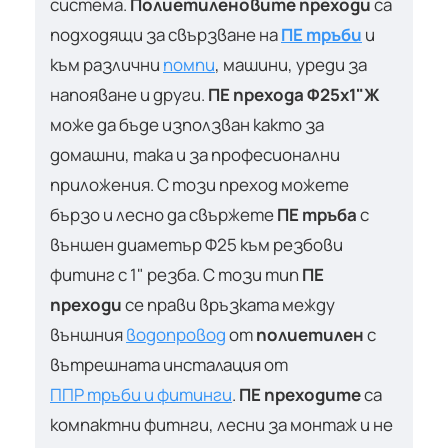
система.
Полиетиленовите преходи
са
подходящи за свързване на
ПЕ тръби
и
към различни
помпи
, машини, уреди за
напояване и други.
ПЕ прехода Ф25х1"Ж
може да бъде използван както за
домашни, така и за професионални
приложения. С този преход можете
бързо и лесно да свържете
ПЕ тръба
с
външен диаметър Ф25 към резбови
фитинг с 1" резба. С този тип
ПЕ
преходи
се прави връзката между
външния
водопровод
от
полиетилен
с
вътрешната инсталация от
ППР тръби и фитинги
.
ПЕ преходите
са
компактни фитнги, лесни за монтаж и не