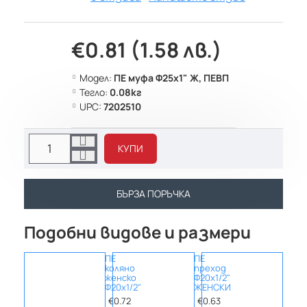
€0.81 (1.58 лв.)
Модел:
ПЕ муфа Ф25х1" Ж, ПЕВП
Тегло:
0.08кг
UPC:
7202510
КУПИ
БЪРЗА ПОРЪЧКА
Подобни видове и размери
ПЕ
ПЕ
ПЕ
коляно
преход
прех
женско
Ф20х1/2"
Ф20х1
Ф20х1/2"
ЖЕНСКИ
МЪЖ
€0.72
€0.63
€0.5