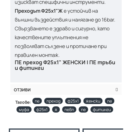
изискват специфични инструменти.
Преходът Ф25х1"Ж
е устойчив на
външни въздействия и налягане до 16bar.
Свързването е здраво и сигурно, като
качествените уплътнения не
позволяват сълзене и протичане при
правилен монтаж.
ПЕ преход Ф25х1" ЖЕНСКИ | ПЕ тръби
и фитинги
ОТЗИВИ
пе
преход
ф25х1
женски
пе
Тагове:
муфа
ф25х1
ж
певп
пе
фитинги