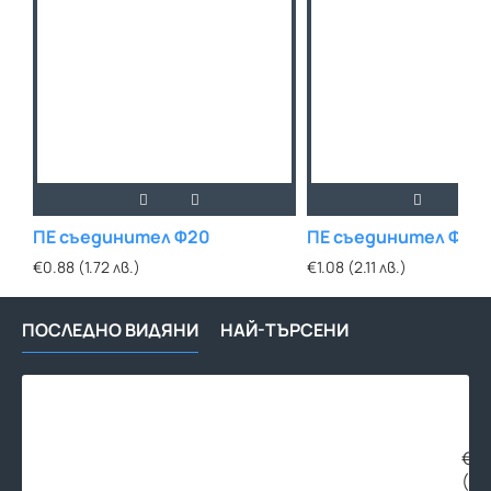
ПЕ съединител Ф20
ПЕ съединител Ф25
€0.88 (1.72 лв.)
€1.08 (2.11 лв.)
ПОСЛЕДНО ВИДЯНИ
НАЙ-ТЪРСЕНИ
ПЕ
пре
Ф25
ЖЕ
€0.
(1.