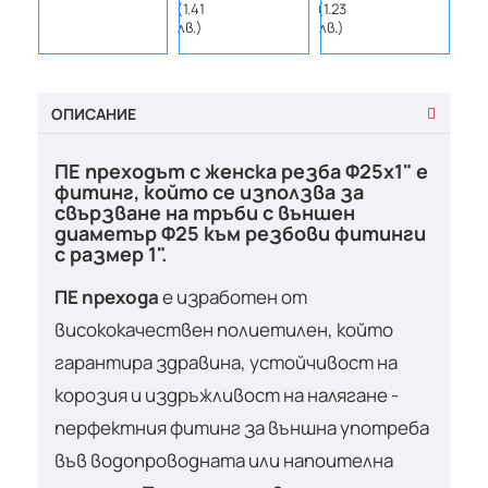
(1.41
(1.23
(1.02
лв.)
лв.)
лв.)
ОПИСАНИЕ
ПЕ преходът с женска резба Ф25х1" е
фитинг, който се използва за
свързване на тръби с външен
диаметър Ф25 към резбови фитинги
с размер 1".
ПЕ прехода
е изработен от
висококачествен полиетилен, който
гарантира здравина, устойчивост на
корозия и издръжливост на налягане -
перфектния фитинг за външна употреба
във водопроводната или напоителна