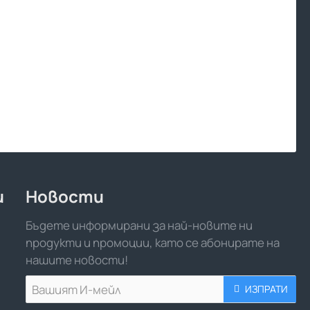
и
Новости
Бъдете информирани за най-новите ни
продукти и промоции, като се абонирате на
нашите новости!
Вашият
ИЗПРАТИ
И-