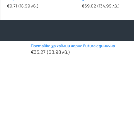
Futura
€9.71 (18.99 лв.)
€25.56 (49.99 лв.)
€69.02 (134.99 лв.)
€53.68 (104.99 лв.)
Поставка за хавлии черна Futura единична
€35.27 (68.98 лв.)