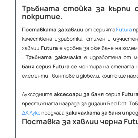
Тръбната стойка за кърпи о
покритие.
Поставката за хавлии
от серията
Futura
пр
качествена изработка, стилен и изчисте
хавлии
Futura
е удобна за окачване на голем
.
Тръбната закачалка
е изработена от ме
баня
серия
Futura
се монтира на стената н
елементи - винтове и дюбели, които ще нам
Луксозните
аксесоари за баня
серия
Futur
престижната награда за дизайн Red Dot. Тов
ДК Лукс
предлага
закачалката за баня
и прод
Поставка за хавлии черна Futu