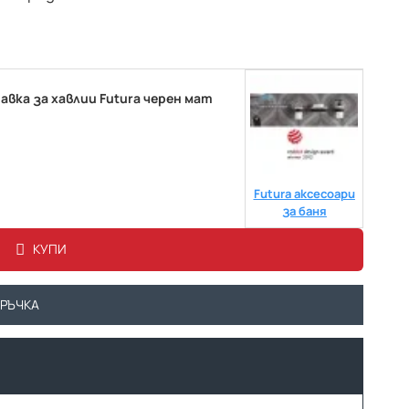
вка за хавлии Futura черен мат
Futura аксесоари
за баня
КУПИ
ОРЪЧКА