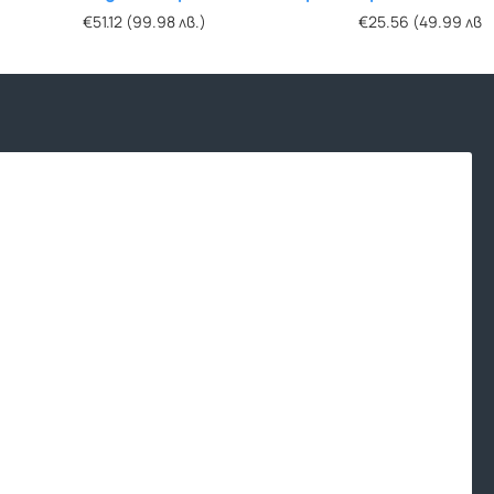
Futura
Futura
€51.12 (99.98 лв.)
€38.34 (74.99 лв.)
€25.56 (49.99 лв.)
€18.91 (36.98