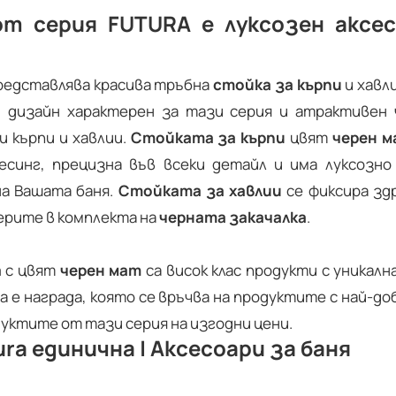
т серия FUTURA е луксозен аксе
едставлява красива тръбна
стойка за кърпи
и хавли
н дизайн характерен за тази серия и атрактивен
и кърпи и хавлии.
Стойката за кърпи
цвят
черен м
синг, прецизна във всеки детайл и има луксозн
а Вашата баня.
Стойката за хавлии
се фиксира зд
ерите в комплекта на
черната закачалка
.
a
с цвят
черен мат
са висок клас продукти с уникал
а е награда, която се връчва на продуктите с най-до
уктите от тази серия на изгодни цени.
ra единична | Аксесоари за баня