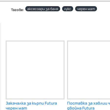
аксесоари за баня
лукс
черен мат
Тагове:
хартия
Закачалка за кърпи Futura
Черна стойка за кърпи
Поставка за хавлии 
Четка за WC че
 мат
черен мат
правоъгълна тип халка
двойна Futura
стойка Futura