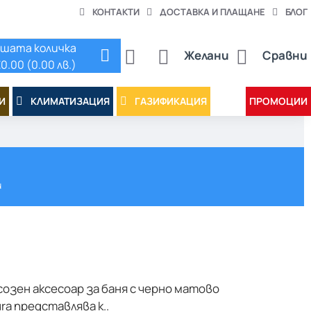
КОНТАКТИ
ДОСТАВКА И ПЛАЩАНЕ
БЛОГ
шата количка
Желани
Сравни
0.00 (0.00 лв.)
И
КЛИМАТИЗАЦИЯ
ГАЗИФИКАЦИЯ
ПРОМОЦИИ
и
созен аксесоар за баня с черно матово
a представлява к..