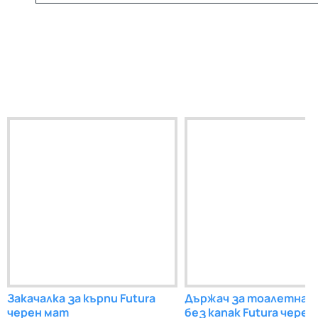
Закачалка за кърпи Futura
Държач за тоалетна 
черен мат
без капак Futura черен