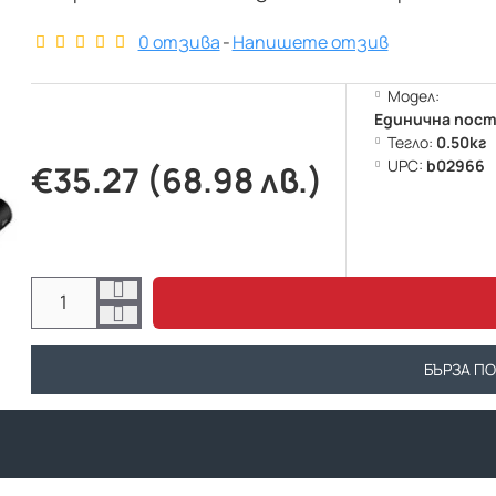
0 отзива
-
Напишете отзив
Модел:
Единична поста
Тегло:
0.50кг
UPC:
b02966
€35.27 (68.98 лв.)
БЪРЗА П