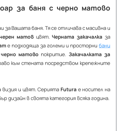
соар за баня с черно матово
и за Вашата баня. Тя се отличава с масивна и
черен матов
цвят.
Черната закачалка
за
ат
е подходяща за големи и просторни
бани
о
черно матово
покритие.
Закачалката за
раво към стената посредством крепежните
на визия и цвят. Серията
Futura
е носител на
бър дизайн в своята категория всяка година.