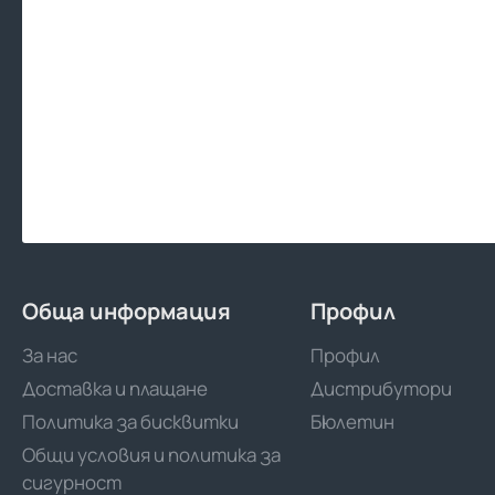
Обща информация
Профил
За нас
Профил
Доставка и плащане
Дистрибутори
Политика за бисквитки
Бюлетин
Общи условия и политика за
сигурност