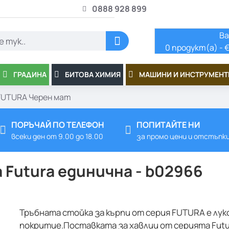
0888 928 899
Ва
0 продукт(а) - €
ГРАДИНА
БИТОВА ХИМИЯ
МАШИНИ И ИНСТРУМЕНТ
FUTURA Черен мат
ПОРЪЧАЙ ПО ТЕЛЕФОН
ПОПИТАЙТЕ НИ
всеки ден от 9.00 до 18.00
за промо цени и отстъпк
 Futura единична - b02966
Тръбната стойка за кърпи от серия FUTURA е лук
покритие.Поставката за хавлии от серията Futur