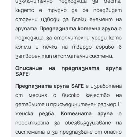
изключително подходяща за места,
където е трудно да се предвидят
отделни изводи за всеки елемент на
групата.
Предпазната котелна група
е
подходяща за отоплителни уреди като
котли и печки на твърдо гориво в
затворен тип отоплителни системи.
Описание на предпазната група
SAFE:
Предпазната група SAFE
е изработена
от месинг с високо качество на
детайлите и присъединителен размер 1"
женска резба.
Котелната група
е
проектирана за обезвъздушаване на
системата и за предпазване от опасно