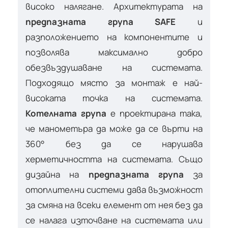
високо налягане. Архитектурата на
предпазната група SAFE
и
разположението на компонентите и
позволява максимално добро
обезвъздушаване на системата.
Подходящо място за монтаж е най-
високата точка на системата.
Котелната група
е проектирана така,
че манометъра да може да се върти на
360° без да се нарушава
херметичността на системата. Също
дизайна на
предпазната група
за
отоплителни системи дава възможност
за смяна на всеки елемент от нея без да
се налага източване на системата или