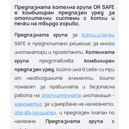
Предпазната котелна група OR SAFE
е комбиниран предпазен уред за
отоплителни системи с котли и
печки на твърдо гориво.
Предпазната група
за
котли и печки
SAFE е предпочитано решение за много
инсталатори и проектанти.
Котелната
група
представлява
комбиниран
предпазен уред
, който има в себе си три
от необходимите елементи, които
помагат за правилната и безопасна
работа на
отоплителната
инсталация -
манометър
за измерване на налягането,
обезвъздушител
и предпазен клапан по
налягане.
Предпазната група
е