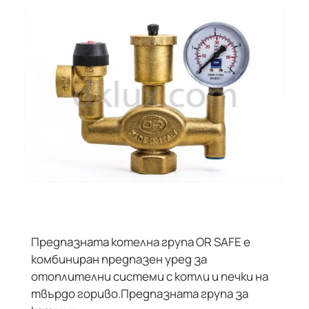
Предпазната котелна група OR SAFE е
комбиниран предпазен уред за
отоплителни системи с котли и печки на
твърдо гориво.Предпазната група за