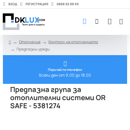
ВХОД
РЕГИСТРАЦИЯ
0888 92 88 99
Отопление
Контрол на отоплението
h
Предпазни уреди
o
m
e
Поръчай по телефон
всеки ден от 9.00 до 18.00
Предпазна група за
отоплителни системи OR
SAFE - 5381274