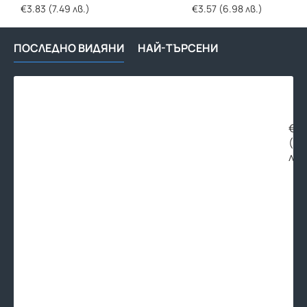
€3.83 (7.49 лв.)
€3.57 (6.98 лв.)
ПОСЛЕДНО ВИДЯНИ
НАЙ-ТЪРСЕНИ
Пре
гру
за
ото
€64
сис
(12
OR
лв.
SAF