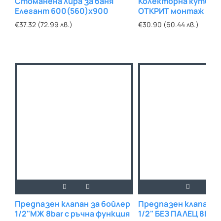
Стоманена лира за баня
Колекторна кутия з
Елегант 600(560)х900
ОТКРИТ монтаж 45
с БОЛТ
€37.32 (72.99 лв.)
€30.90 (60.44 лв.)
Предпазен клапан за бойлер
Предпазен клапан з
1/2"МЖ 8bar с ръчна функция
1/2" БЕЗ ПАЛЕЦ 8bar