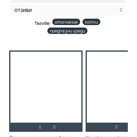
ОТЗИВИ
отопление
котли
Тагове:
предпазни уреди