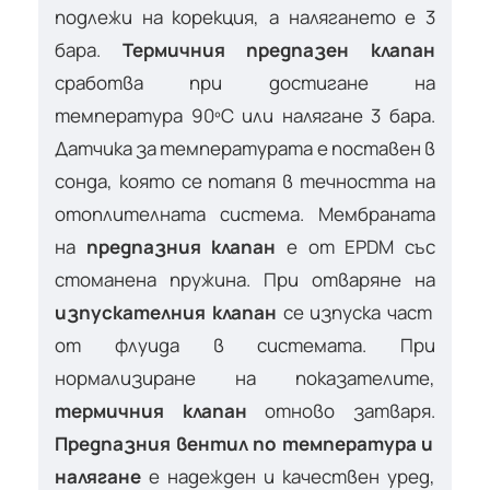
подлежи на корекция, а налягането е 3
бара.
Термичния предпазен клапан
сработва при достигане на
температура 90ºC или налягане 3 бара.
Датчика за температурата е поставен в
сонда, която се потапя в течността на
отоплителната система. Мембраната
на
предпазния клапан
е от EPDM със
стоманена пружина. При отваряне на
изпускателния клапан
се изпуска част
от флуида в системата. При
нормализиране на показателите,
термичния клапан
отново затваря.
Предпазния вентил по температура и
налягане
е надежден и качествен уред,