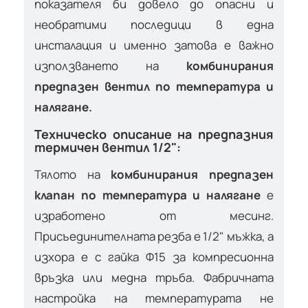
показателя би довело до опасни и
необратими последици в една
инсталация и именно затова е важно
използването на
комбинирания
предпазен вентил по температура и
налягане.
Техническо описание на предпазния
термичен вентил 1/2":
Тялото на
комбинирания предпазен
клапан по температура и налягане
е
изработено от месинг.
Присъединителната резба е 1/2" мъжка, а
изхора е с гайка Ф15 за компресионна
връзка или медна тръба. Фабричната
настройка на температурата не