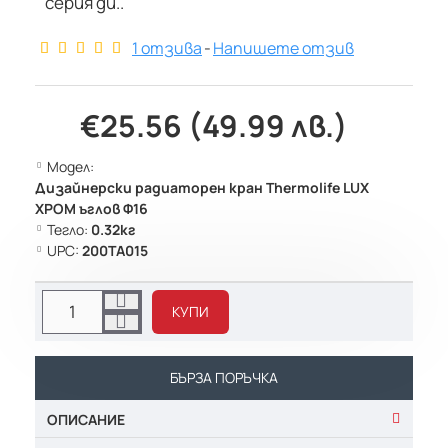
серия ди..
1 отзива
-
Напишете отзив
€25.56 (49.99 лв.)
Модел:
Дизайнерски радиаторен кран Thermolife LUX
ХРОМ ъглов Ф16
Тегло:
0.32кг
UPC:
200TA015
КУПИ
БЪРЗА ПОРЪЧКА
ОПИСАНИЕ