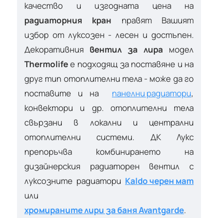
качество и изгодната цена на
радиаторния кран
правят Вашият
избор от луксозен - лесен и достъпен.
Декоративния
вентил за лира
модел
Thermolife
е подходящ за поставяне и на
друг тип отоплителни тела - може да го
поставите и на
панелни радиатори
,
конвектори и др. отоплителни тела
свързани в локални и централни
отоплителни системи. ДК Лукс
препоръчва комбинирането на
дизайнерския радиаторен вентил с
луксозните радиатори
Kaldo черен мат
или
хромираните лири за баня Avantgarde
.