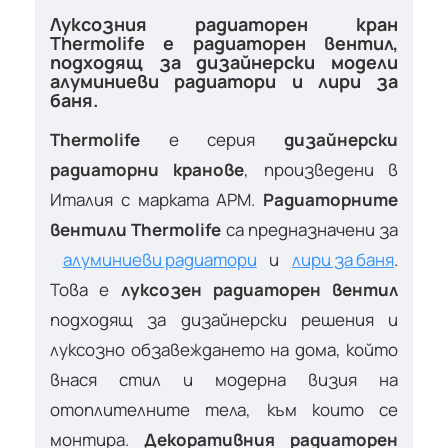
Луксозния радиаторен кран
Thermolife е радиаторен вентил,
подходящ за дизайнерски модели
алуминиеви радиатори и лири за
баня.
Thermolife
е серия
дизайнерски
радиаторни кранове
, произведени в
Италия с марката APM.
Радиаторните
вентили Thermolife
са предназначени за
алуминиеви радиатори
и
лири за баня
.
Това е
луксозен радиаторен вентил
подходящ за дизайнерски решения и
луксозно обзавеждането на дома, който
внася стил и модерна визия на
отоплителните тела, към които се
монтира.
Декоративния радиаторен