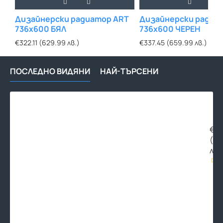
Дизайнерски радиатор ART
Дизайнерски радиа
736x600 БЯЛ
736x600 ЧЕРЕН
€322.11 (629.99 лв.)
€337.45 (659.99 лв.)
ПОСЛЕДНО ВИДЯНИ
НАЙ-ТЪРСЕНИ
Лук
рад
вен
THE
€25
LUX
(49
ХР
лв.