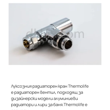
Луксозния радиаторен кран Thermolife
ДИЗАЙНЕРСКИ
е радиаторен вентил, подходящ за
дизайнерски модели алуминиеви
радиатори и лири за баня.Thermolife е