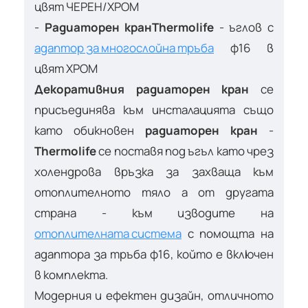
цвят ЧЕРЕН/ХРОМ
-
Радиаторен кран
Thermolife
- ъглов с
адаптор за многослойна тръба
ф16 в
цвят ХРОМ
Декоративния радиаторен кран
се
присъединява към инсталацията също
като обикновен
радиаторен кран
-
Thermolife
се поставя под ъгъл като чрез
холендрова връзка за захваща към
отоплителното тяло а от другата
страна - към изводите на
отоплителната система
с помощта на
адаптора за тръба ф16, който е включен
в комплекта.
Модерния и ефектен дизайн, отличното