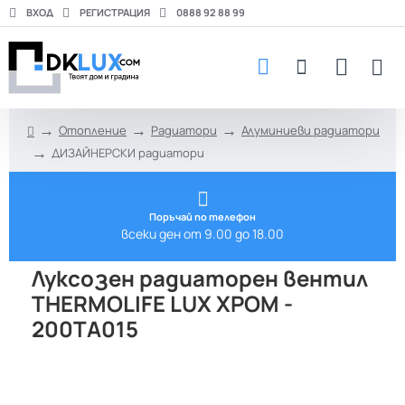
ВХОД
РЕГИСТРАЦИЯ
0888 92 88 99
Отопление
Радиатори
Алуминиеви радиатори
h
ДИЗАЙНЕРСКИ радиатори
o
m
e
Поръчай по телефон
всеки ден от 9.00 до 18.00
Луксозен радиаторен вентил
THERMOLIFE LUX ХРОМ -
200TA015