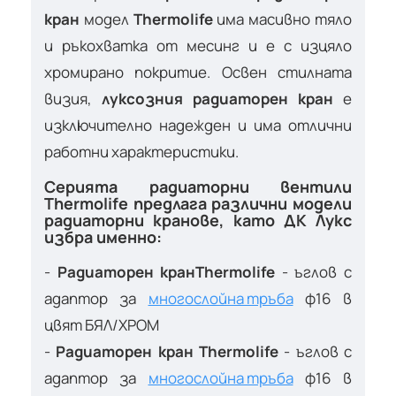
кран
модел
Thermolife
има масивно тяло
и ръкохватка от месинг и е с изцяло
хромирано покритие. Освен стилната
визия,
луксозния радиаторен кран
е
изключително надежден и има отлични
работни характеристики.
Серията радиаторни вентили
Thermolife предлага различни модели
радиаторни кранове, като ДК Лукс
избра именно:
-
Р
адиаторен кран
Thermolife
- ъглов с
адаптор за
многослойна тръба
ф16 в
цвят БЯЛ/ХРОМ
-
Р
адиаторен кран
Thermolife
- ъглов с
адаптор за
многослойна тръба
ф16 в