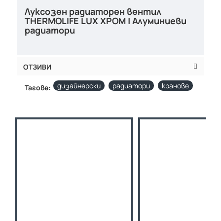
Луксозен радиаторен вентил
THERMOLIFE LUX ХРОМ | Алуминиеви
радиатори
ОТЗИВИ
дизайнерски
радиатори
кранове
Тагове: