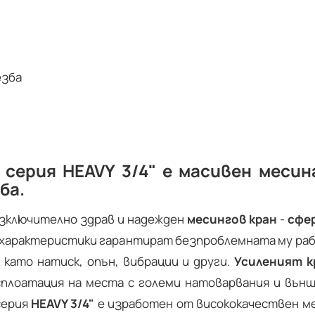
езба
серия HEAVY 3/4" е масивен месин
ба.
изключително здрав и надежден
месингов кран
-
сфе
и характеристики гарантират безпроблемната му раб
 като натиск, опън, вибрации и други.
Усиленият к
сплоатация на места с големи натоварвания и външ
ерия
HEAVY 3/4"
е изработен от висококачествен ме