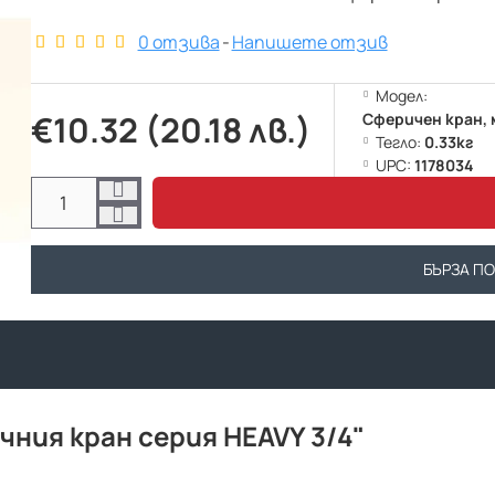
0 отзива
-
Напишете отзив
Модел:
€10.32 (20.18 лв.)
Сферичен кран, 
Тегло:
0.33кг
UPC:
1178034
БЪРЗА П
чния кран серия HEAVY 3/4"