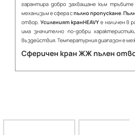
гарантира добро захващане към тръбите 
механизъм е сфера с
пълно пропускане
.
Пъл
отвор.
Усиленият кран
HEAVY
е наличен в р
има значително по-добри характеристик
въздействия. Температурния диапазон е межд
Сферичен кран ЖЖ пълен отвор