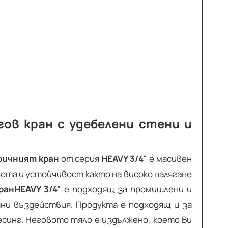
гов кран с удебелени стени и
ричният кран
от серия
HEAVY 3/4"
е масивен
ота и устойчивост както на високо налягане
ран
HEAVY 3/4"
е подходящ за промишлени и
ни въздействия. Продукта е подходящ и за
синг. Неговото тяло е издължено, което Ви