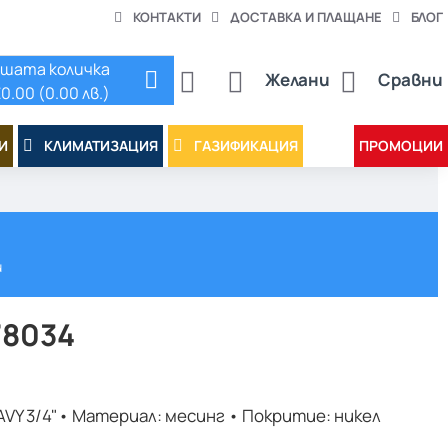
КОНТАКТИ
ДОСТАВКА И ПЛАЩАНЕ
БЛОГ
шата количка
Желани
Сравни
0.00 (0.00 лв.)
И
КЛИМАТИЗАЦИЯ
ГАЗИФИКАЦИЯ
ПРОМОЦИИ
и
78034
AVY 3/4"• Материал: месинг • Покритие: никел