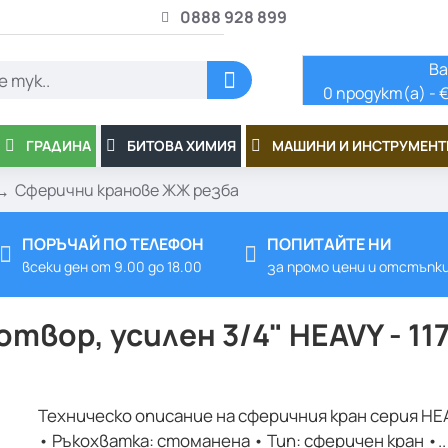
0888 928 899
Ва
0 продукт(а) - €
ГРАДИНА
БИТОВА ХИМИЯ
МАШИНИ И ИНСТРУМЕНТ
Сферични кранове ЖЖ резба
ПОРЪЧАЙ ПО ТЕЛЕФОН
ПОПИТАЙТЕ НИ
всеки ден от 9.00 до 18.00
за промо цени и отстъпк
твор, усилен 3/4" HEAVY - 11
Техническо описание на сферичния кран серия HE
• Ръкохватка: стоманена • Тип: сферичен кран •..