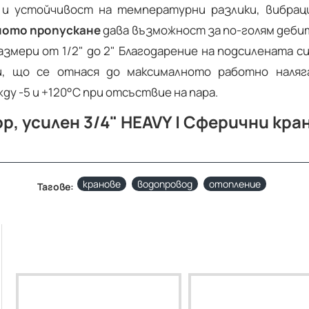
и устойчивост на температурни разлики, вибрац
ното пропускане
дава възможност за по-голям деби
азмери от 1/2" до 2" Благодарение на подсилената 
и, що се отнася до максималното работно наляг
у -5 и +120°C при отсъствие на пара.
, усилен 3/4" HEAVY | Сферични кра
кранове
водопровод
отопление
Тагове: