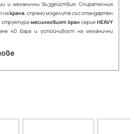
ии и механични въздействия. Спирателния
т на
крана
, спрямо моделите със стандартен
си структура
месинговият кран
серия
HEAVY
ане 40 бара и устойчивост на механични
нове