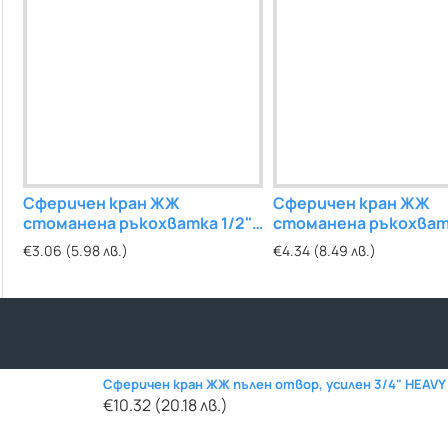
20
Сферичен кран ЖЖ
ППР ДЪГА 45° Ф20
Сферичен кран ЖЖ
ППР ДЪГА МЖ 45
стоманена ръкохватка 1/2"
стоманена ръкохват
€0.14 (0.27 лв.)
€0.25 (0.49 лв.)
WELL
WELL
€3.06 (5.98 лв.)
€4.34 (8.49 лв.)
Сферичен кран ЖЖ пълен отвор, усилен 3/4" HEAVY
€10.32 (20.18 лв.)