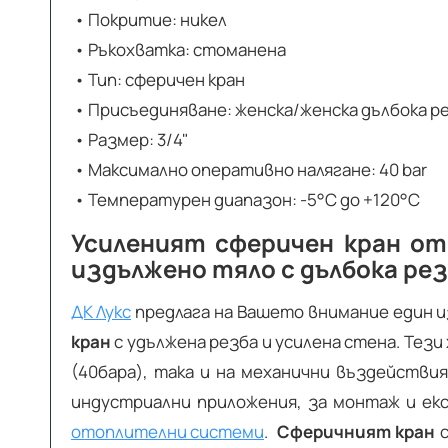
• Покритие: никел
• Ръкохватка: стоманена
• Тип: сферичен кран
• Присъединяване: женска/женска дълбока р
• Размер: 3/4"
• Максимално оперативно налягане: 40 bar
• Температурен диапазон: -5°C до +120°C
Усиленият сферичен кран от 
издължено тяло с дълбока рез
ДК Лукс
предлага на Вашето внимание един 
кран
с удължена резба и усилена стена. Тез
(40бара), така и на механични въздействия
индустриални приложения, за монтаж и ек
отоплителни системи
.
Сферичният кран
с