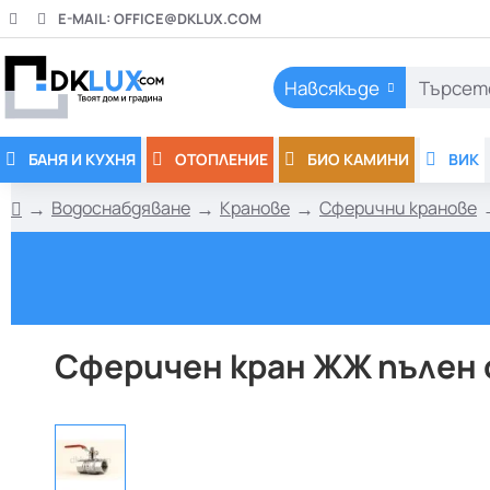
E-MAIL:
OFFICE@DKLUX.COM
Навсякъде
Търсете
тук..
БАНЯ И КУХНЯ
ОТОПЛЕНИЕ
БИО КАМИНИ
ВИК
Водоснабдяване
Кранове
Сферични кранове
h
o
m
e
Сферичен кран ЖЖ пълен о