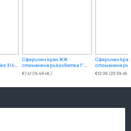
° Ф20
Сферичен кран ЖЖ
ППР РЕДУКТИВНА МУФА
Сферичен кра
ППР МУФА
ка 3/4"
стоманена ръкохватка 1"
Ф25хФ20
стоманена рък
€0.12 (0.23 л
WELL
WELL
€7.41 (14.49 лв.)
€0.17 (0.33 лв.)
€12.06 (23.59 лв.)