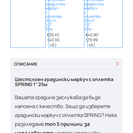
градински
градински
град
маркуч
маркуч
марк
с
с
с
оплетка
оплетка
опле
JOLLY
JOLLY
JOLLY
1/2"
1/2"
11/4"
25м
50м
50м
€20.45
€40.90
€184
(40.00
(79.99
(359
лв.)
лв.)
лв.
ОПИСАНИЕ
Шестслоен градински маркуч с оплетка
SPRING 1" 25м
Вашата градина заслужава да бъде
напоена с качество. Защо да изберете
градински маркуч с оплетка SPRING? Нека
разгледаме
топ 5 причини за
използването
на този градински