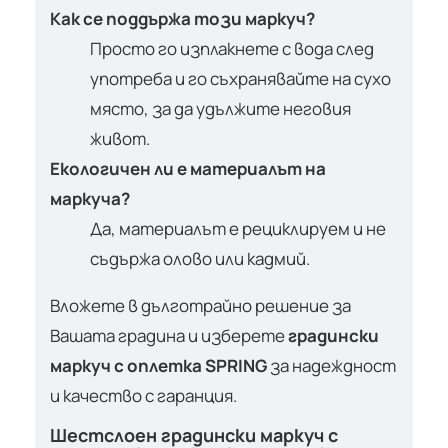
Как се поддържа този маркуч?
Просто го изплакнете с вода след
употреба и го съхранявайте на сухо
място, за да удължите неговия
живот.
Екологичен ли е материалът на
маркуча?
Да, материалът е рециклируем и не
съдържа олово или кадмий.
Вложете в дълготрайно решение за
Вашата градина и изберете
градински
маркуч с оплетка SPRING
за надеждност
и качество с гаранция.
Шестслоен градински маркуч с