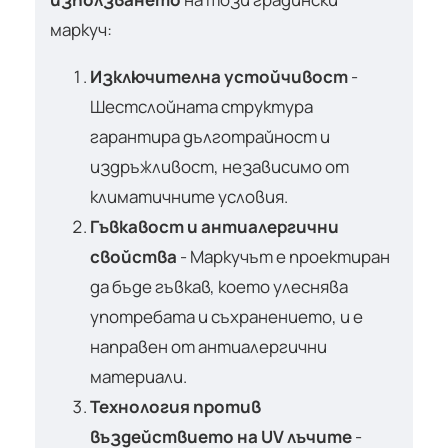
маркуч:
Изключителна устойчивост
-
Шестслойната структура
гарантира дълготрайност и
издръжливост, независимо от
климатичните условия.
Гъвкавост и антиалергични
свойства
- Маркучът е проектиран
да бъде гъвкав, което улеснява
употребата и съхранението, и е
направен от антиалергични
материали.
Технология против
въздействието на UV лъчите
-