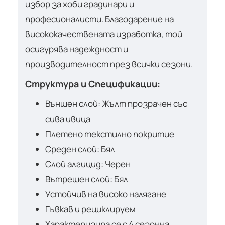
избор за хоби градинари и
професионалисти. Благодарение на
висококачествената изработка, той
осигурява надеждност и
производителност през всички сезони.
Структура и Спецификации:
Външен слой: Жълт прозрачен със
сива ивица
Плетено текстилно покритие
Среден слой: Бял
Слой алгицид: Черен
Вътрешен слой: Бял
Устойчив на високо налягане
Гъвкав и рециклируем
Характеризира се с 4 сезонна