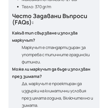
Тегло: 370 gr/m
Често Задавани Въпроси
(FAQs):
Какъв тип свързване използва
маркучът?
Маркучът е стандартизиран за
употреба с типичните градински
фитинги.
Може ли маркучът да бъде използван
през зимата?
Да, маркучът е проектиран да
издържи на климатични условия
през цялата година, включително и
зимата.