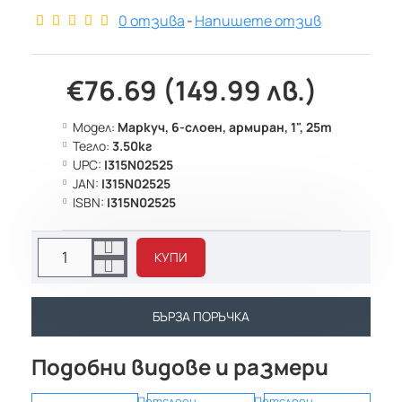
0 отзива
-
Напишете отзив
€76.69 (149.99 лв.)
Модел:
Маркуч, 6-слоен, армиран, 1", 25m
Тегло:
3.50кг
UPC:
I315N02525
JAN:
I315N02525
ISBN:
I315N02525
КУПИ
БЪРЗА ПОРЪЧКА
Подобни видове и размери
Петслоен
Петслоен
Петс