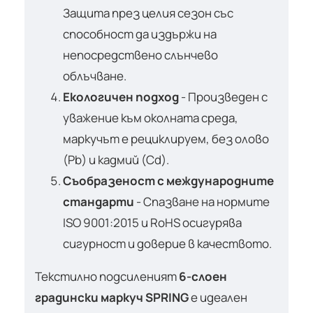
Защита през целия сезон със
способност да издържи на
непосредствено слънчево
облъчване.
Екологичен подход
- Произведен с
уважение към околната среда,
маркучът е рециклируем, без олово
(Pb) и кадмий (Cd).
Съобразеност с международните
стандарти
- Спазване на нормите
ISO 9001:2015 и RoHS осигурява
сигурност и доверие в качеството.
Текстилно подсиленият
6-слоен
градински маркуч SPRING
е идеален