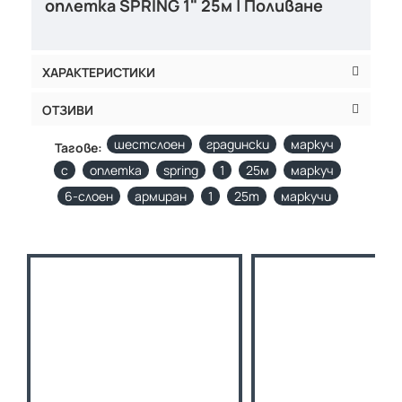
оплетка SPRING 1" 25м | Поливане
ХАРАКТЕРИСТИКИ
ОТЗИВИ
шестслоен
градински
маркуч
Тагове:
с
оплетка
spring
1
25м
маркуч
6-слоен
армиран
1
25m
маркучи