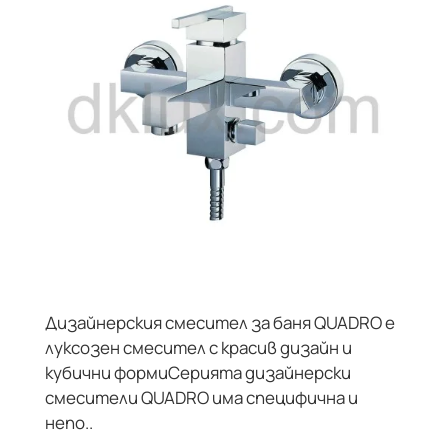
-15%
Дизайнерския смесител за баня QUADRO е
луксозен смесител с красив дизайн и
кубични формиСерията дизайнерски
смесители QUADRO има специфична и
непо..