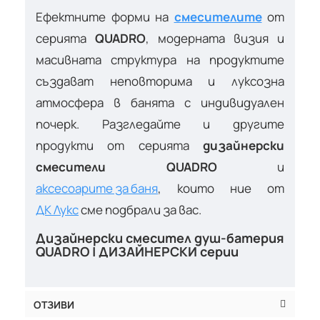
Ефектните форми на
смесителите
от
серията
QUADRO
, модерната визия и
масивната структура на продуктите
създават неповторима и луксозна
атмосфера в банята с индивидуален
почерк. Разгледайте и другите
продукти от серията
дизайнерски
смесители QUADRO
и
аксесоарите за баня
, които ние от
ДК Лукс
сме подбрали за вас.
Дизайнерски смесител душ-батерия
QUADRO | ДИЗАЙНЕРСКИ серии
ОТЗИВИ