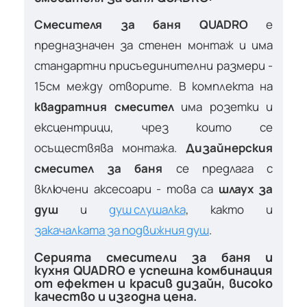
Смесителя за баня QUADRO
е
предназначен за стенен монтаж и има
стандартни присъединителни размери -
15см между отворите. В комплекта на
квадратния смесител
има розетки и
ексцентрици, чрез които се
осъществява монтажа.
Дизайнерския
смесител за баня
се предлага с
включени аксесоари - това са
шлаух за
душ
и
душ слушалка
, както и
закачалката за подвижния душ
.
Серията смесители за баня и
кухня QUADRO e успешна комбинация
от ефектен и красив дизайн, високо
качество и изгодна цена.