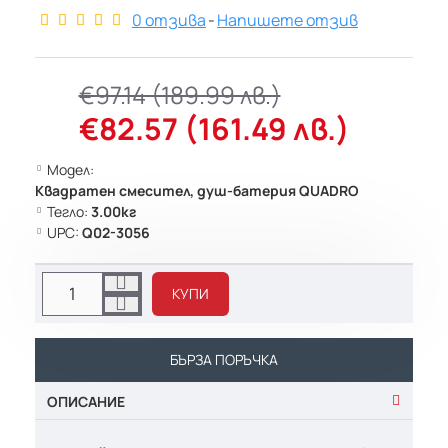
0 отзива
-
Напишете отзив
€97.14 (189.99 лв.)
€82.57 (161.49 лв.)
Модел:
Квадратен смесител, душ-батерия QUADRO
Тегло:
3.00кг
UPC:
Q02-3056
КУПИ
БЪРЗА ПОРЪЧКА
ОПИСАНИЕ