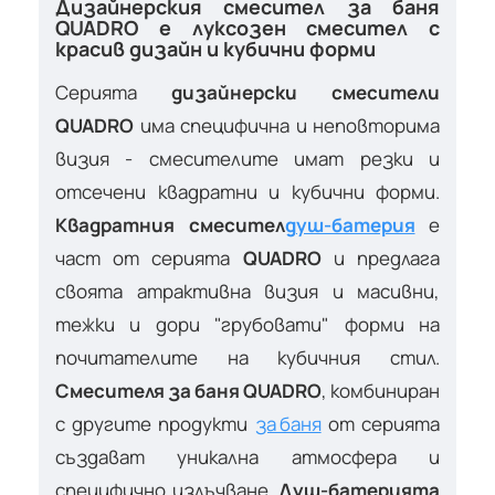
Дизайнерския смесител за баня
QUADRO е луксозен смесител с
красив дизайн и кубични форми
Серията
дизайнерски смесители
QUADRO
има специфична и неповторима
визия - смесителите имат резки и
отсечени квадратни и кубични форми.
Квадратния смесител
душ-батерия
е
част от серията
QUADRO
и предлага
своята атрактивна визия и масивни,
тежки и дори "грубовати" форми на
почитателите на кубичния стил.
Смесителя за баня QUADRO
, комбиниран
с другите продукти
за баня
от серията
създават уникална атмосфера и
специфично излъчване.
Душ-батерията