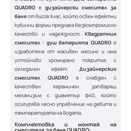
QUADRO
е
дизайнерски смесител за
баня
от висок клас, който освен ефектни
кубични форми предлага безкомпромисно
качество и надеждност.
Квадратния
смесител
-
душ батерията QUADRO
е
изработена от масивен месинг и има
устойчиво хромирано покритие с
огледален ефект.
Дизайнерския
смесител QUADRO
е снабден с
качествен керамичен затварящ
механизъм с диаметър ф40, който
осигурява лесно управление на дебита и
температурата на водата.
Комплектовка и монтаж на
смесителя за баня QUADRO: