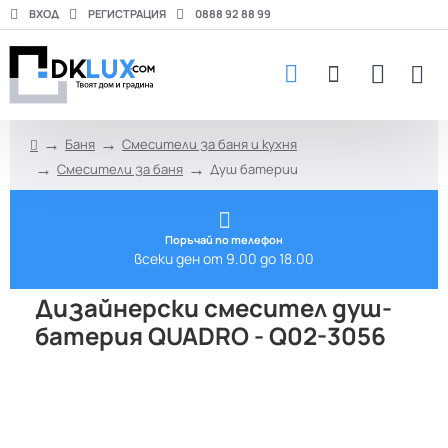
ВХОД
РЕГИСТРАЦИЯ
0888 92 88 99
Баня
Смесители за баня и кухня
h
Смесители за баня
Душ батерии
o
m
e
Поръчай по телефон
всеки ден от 9.00 до 18.00
Дизайнерски смесител душ-
батерия QUADRO - Q02-3056