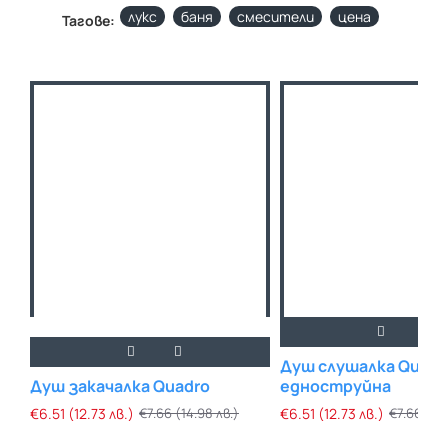
лукс
баня
смесители
цена
Тагове:
Душ слушалка Quadr
Душ закачалка Quadro
едноструйна
€6.51 (12.73 лв.)
€7.66 (14.98 лв.)
€6.51 (12.73 лв.)
€7.66 (14.