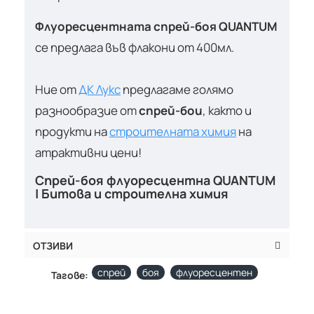
Флуоресцентната спрей-боя QUANTUM
се предлага във флакони от 400мл.
Ние от
ДК Лукс
предлагаме голямо
разнообразие от
спрей-бои
, както и
продукти на
строителната химия
на
атрактивни цени!
Спрей-боя флуоресцентна QUANTUM
| Битова и строителна химия
ОТЗИВИ
спрей
боя
флуоресцентен
Тагове: