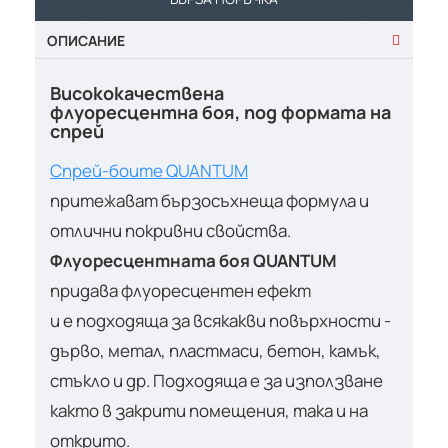
ОПИСАНИЕ
Висококачествена
флуоресцентна боя, под формата на
спрей
Спрей-боите QUANTUM
притежават бързосъхнеща формула и
отлични покривни свойства.
Флуоресцентната боя QUANTUM
придава флуоресцентен ефект
и е подходяща за всякакви повърхности -
дърво, метал, пластмаси, бетон, камък,
стъкло и др. Подходяща е за използване
както в закрити помещения, така и на
открито.