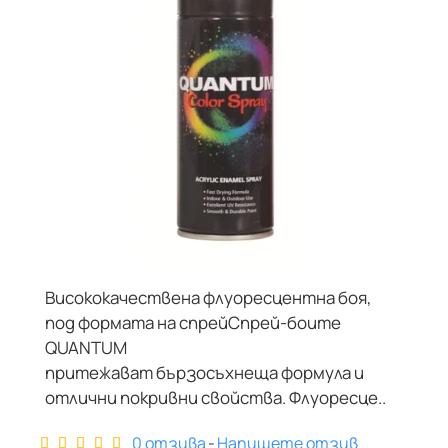
Висококачествена флуоресцентна боя,
под формата на спрейСпрей-боите
QUANTUM
притежават бързосъхнеща формула и
отлични покривни свойства. Флуоресце..
0 отзива
-
Напишете отзив