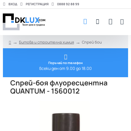
ВХОД
РЕГИСТРАЦИЯ
0888 92 88 99
Битова и строителна химия
Спрей бои
h
o
m
e
Поръчай по телефон
всеки ден от 9.00 до 18.00
Спрей-боя флуоресцентна
QUANTUM - 1560012