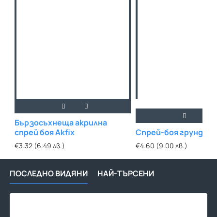
Бързосъхнеща акрилна
спрей боя Akfix
Спрей-боя грунд Q
€3.32 (6.49 лв.)
€4.60 (9.00 лв.)
ПОСЛЕДНО ВИДЯНИ
НАЙ-ТЪРСЕНИ
Спр
боя