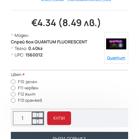
€4.34 (8.49 лв.)
Модел:
Спрей боя QUANTUM FLUORESCENT
Тегло:
0.40кг
UPC:
1560012
Quantum
Цвят
F10 зелен
F11 червен
F12 жълт
F13 оранжев
КУПИ
БЪРЗА ПОРЪЧКА