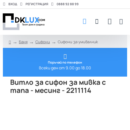
ВХОД
РЕГИСТРАЦИЯ
0888 92 88 99
Баня
Сифони
Сифони за умивалник
h
o
m
e
Поръчай по телефон
всеки ден от 9.00 до 18.00
Витло за сифон за мивка с
тапа - месинг - 2211114