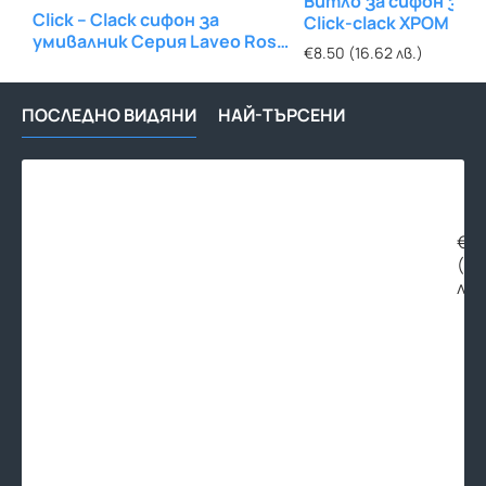
Витло за сифон за 
Click – Clack сифон за
Click-clack ХРОМ
умивалник Серия Laveo Rose
€8.50 (16.62 лв.)
Gold
ПОСЛЕДНО ВИДЯНИ
НАЙ-ТЪРСЕНИ
Вит
за
сиф
за
€3.
мив
(7.
с
лв.
тап
-
мес