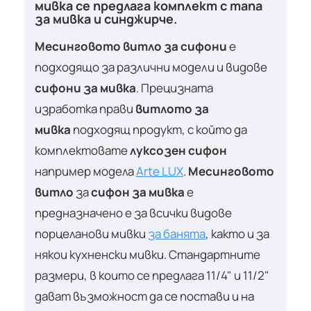
мивка се предлага комплект с тапа
за мивка и синджирче.
Месинговото витло за сифони
е
подходящо за различни модели и видове
сифони за мивка
. Прецизната
изработка прави
витлото за
мивка
подходящ продукт, с който да
комплектовате
луксозен сифон
например модела
Arte LUX
.
Месинговото
витло
за
сифон за мивка
е
предназначено е за всички видове
порцеланови мивки
за банята
, както и за
някои кухненски мивки. Стандартните
размери, в които се предлага 11/4" и 11/2"
дават възможност да се постави и на