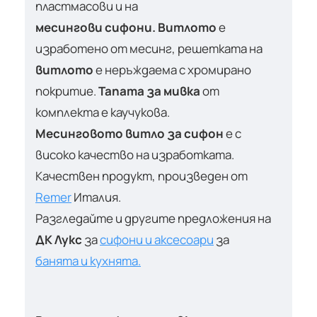
пластмасови и на
месингови сифони.
Витлото
е
изработено от месинг, решетката на
витлото
е неръждаема с хромирано
покритие.
Тапата за мивка
от
комплекта е каучукова.
Месинговото витло за сифон
е с
високо качество на изработката.
Качествен продукт, произведен от
Remer
Италия.
Разгледайте и другите предложения на
ДК Лукс
за
сифони и аксесоари
за
банята и кухнята.