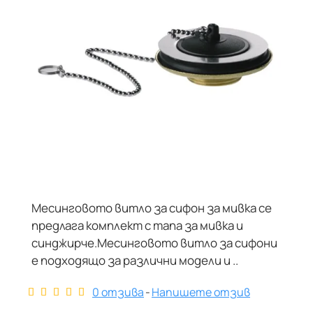
Месинговото витло за сифон за мивка се
предлага комплект с тапа за мивка и
синджирче.Месинговото витло за сифони
е подходящо за различни модели и ..
0 отзива
-
Напишете отзив