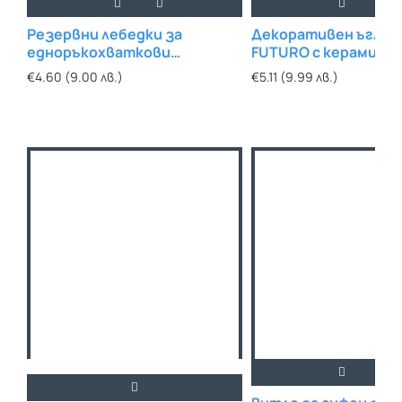
Резервни лебедки за
Декоративен ъглов
едноръкохваткови
FUTURO с керамиче
смесители
механизъм 1/2"х1/2"
€4.60 (9.00 лв.)
€5.11 (9.99 лв.)