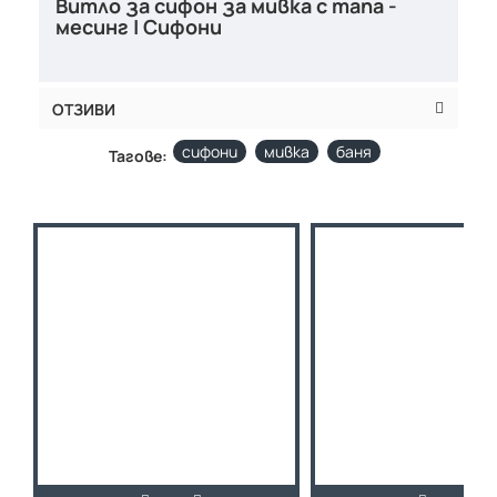
Витло за сифон за мивка с тапа -
месинг | Сифони
ОТЗИВИ
сифони
мивка
баня
Тагове: