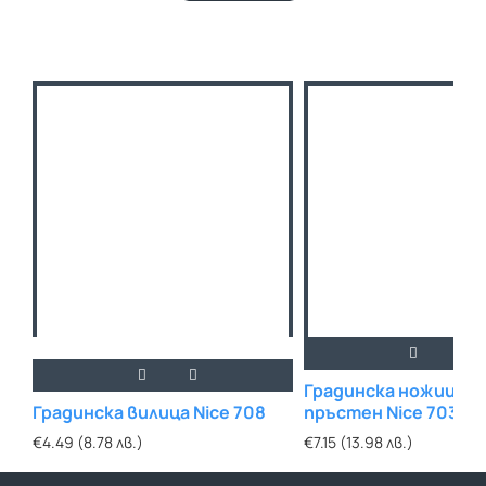
Градинска ножица за
Градинска вилица Nice 708
пръстен Nice 703
€4.49 (8.78 лв.)
€7.15 (13.98 лв.)