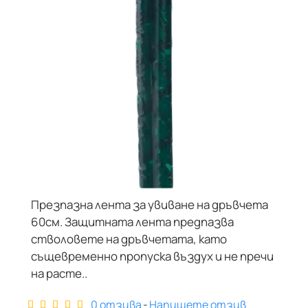
Презпазна лента за увиване на дръвчета
60см. Защитната лента предпазва
стволовете на дръвчетата, като
същевременно пропуска въздух и не пречи
на расте..
0 отзива
-
Напишете отзив