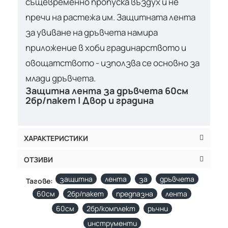
същевременно пропуска въздух и не
пречи на растежа им. Защитната лента
за увиване на дръвчета намира
приложение в хоби градинарството и
овощатството - използва се основно за
млади дръвчета.
Защитна лента за дръвчета 60см
2бр/пакет | Двор и градина
ХАРАКТЕРИСТИКИ
ОТЗИВИ
защитна
лента
за
дръвчета
Тагове:
60см
2бр/пакет
предпазна
лента
60см
2бр/комплект
ръчни
инструменти