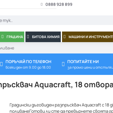
0888 928 899
ГРАДИНА
БИТОВА ХИМИЯ
МАШИНИ И ИНСТРУМЕНТ
оливане
ПОРЪЧАЙ ПО ТЕЛЕФОН
ПОПИТАЙТЕ НИ
всеки ден от 9.00 до 18.00
за промо цени и отстъпк
ръсквач Aquacraft, 18 отвора
Градински дъговиден разпръсквач Aquacraft с 18
поливанеГотови ли сте да превърнете своята гр