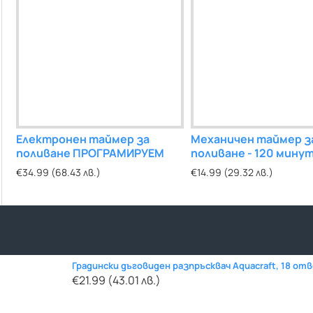
ана
Електронен таймер за
Мека връзка от гофирана
Механичен таймер з
Мека връзка от
 ЖЖ
поливане ПРОГРАМИРУЕМ
неръждаема тръба 1" ЖЖ
поливане - 120 мину
неръждаема тръ
250см
40см
€34.99 (68.43 лв.)
€26.58 (51.99 лв.)
€14.99 (29.32 лв.)
€11.86 (23.20 лв.)
Градински дъговиден разпръсквач Aquacraft, 18 от
€21.99 (43.01 лв.)