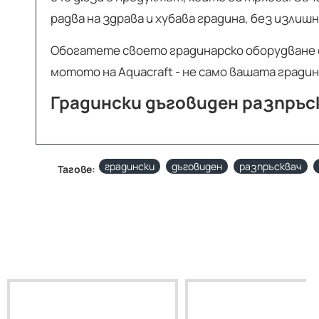
радва на здрава и хубава градина, без излиш
Обогатете своето градинарско оборудване 
мотото на Aquacraft - не само вашата градин
Градински дъговиден разпръск
градински
дъговиден
разпръсквач
Тагове: