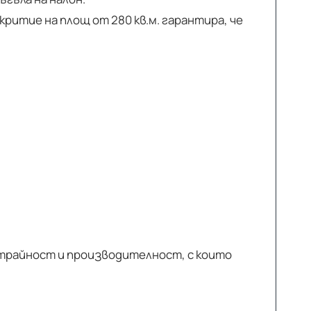
итие на площ от 280 кв.м. гарантира, че
готрайност и производителност, с които