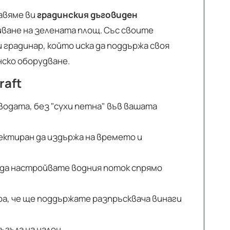
авяме ви
градинския дъговиден
иване на зелената площ. Със своите
градинар, който иска да поддържа своя
нско оборудване.
raft
одата, без "сухи петна" във вашата
оектиран да издържа на времето и
 да настройвате водния поток спрямо
а, че ще поддържате разпръсквача винаги
гъла на налон.