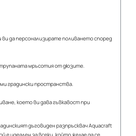
и ви да персонализирате поливането според
натрупаната мръсотия от дюзите.
леми градински пространства.
иване, което ви дава гъвкавост при
радинският дъговиден разпръсквач Aquacraft
 е идеален за всеки, който желае да се