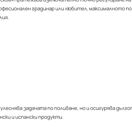
фесионален градинар или любител, максималното покр
лия.
о улеснява задачата по поливане, но и осигурява дъл
нски и испански продукти.