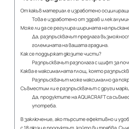
От какъв материал е изработено осцилиращ
Това е изработено от здрав и лек алум
Може ли да се регулира ширината на пръскан
Да, разпръсквачът предлага възможност
големината на вашата градина.
Как се поддържат дюзите чисти?
Разпръсквачът разполага с щифт за по
Каква е максималната площ, която разпръск
Разпръсквачът може максимално да покри
Съвместим ли е разпръсквачът с други марки
Да, продуктите на AQUACRAFT са съвмес
употреба.
В заключение, ако търсите ефективно и удо
с 18 дюзи е продуктът, който ви трябва. Съч