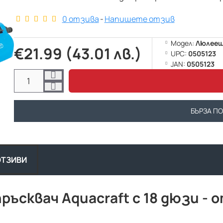
0 отзива
-
Напишете отзив
Модел:
Люлеещ 
€21.99 (43.01 лв.)
UPC:
0505123
JAN:
0505123
БЪРЗА П
ОТЗИВИ
ръсквач Aquacraft с 18 дюзи - 