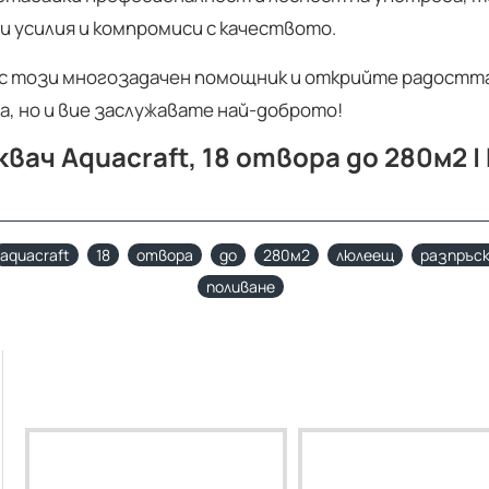
ни усилия и компромиси с качеството.
с този многозадачен помощник и открийте радостта 
а, но и вие заслужавате най-доброто!
вач Aquacraft, 18 отвора до 280м2 |
aquacraft
18
отвора
до
280м2
люлеещ
разпръс
поливане