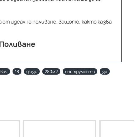
от идеално поливане. Защото, както казва
 Поливане
квач
18
дюзи
280м2
инструменти
за