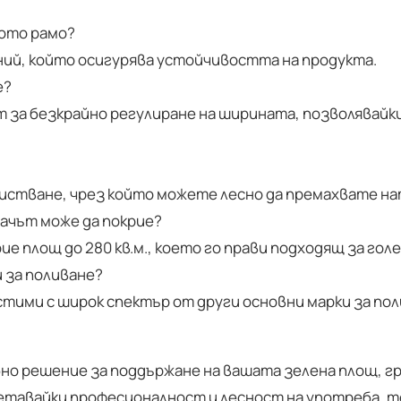
ото рамо?
иний, който осигурява устойчивостта на продукта.
е?
 за безкрайно регулиране на ширината, позволявайк
чистване, чрез който можете лесно да премахвате 
вачът може да покрие?
е площ до 280 кв.м., което го прави подходящ за го
 за поливане?
тими с широк спектър от други основни марки за пол
бно решение за поддържане на вашата зелена площ, г
етавайки професионалност и лесност на употреба, той