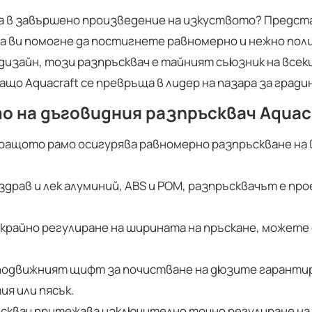
на в завършено произведение на изкуството? Предст
да ви помогне да постигнете равномерно и нежно пол
зайн, този разпръсквач е тайният съюзник на всеки 
ащо Aquacraft се превръща в лидер на пазара за гради
о на дъговидния разпръсквач Aquac
ащото рамо осигурява равномерно разпръскване на в
драв и лек алуминий, ABS и POM, разпръсквачът е пр
зкрайно регулиране на ширината на пръскане, можете
подвижният щифт за почистване на дюзите гарантир
я или пясък.
сквач притежава изключително точно регулиране на ъ