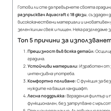
Готови ли сте да превърнете своята гради
разпръсквач Aquacraft с 18 дюзи
, създаден 
висококачествени материали и иновативен ди
зелен килим свеж и пищен. Нека разгледаме з
Топ 5 причини за използванет
Прецизност във всяка детайл:
Осцилир
градина.
Устойчиви материали:
Изработен от з
интензивна употреба.
Комфортно поливане:
С функция за бе
нуждите на вашия ландшафт.
Лесна поддръжка:
Вградения филтър и 
функционален, без затрупване с мръсоти
Прецизна регулация: Дъговидния разпръ