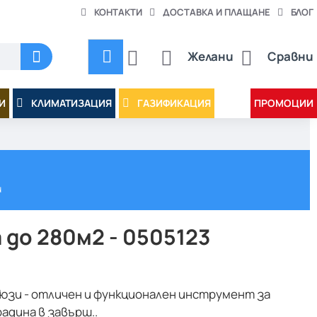
КОНТАКТИ
ДОСТАВКА И ПЛАЩАНЕ
БЛОГ
Желани
Сравни
И
КЛИМАТИЗАЦИЯ
ГАЗИФИКАЦИЯ
ПРОМОЦИИ
и
 до 280м2 - 0505123
 дюзи - отличен и функционален инструмент за
адина в завърш..