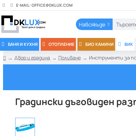
E-MAIL:
OFFICE@DKLUX.COM
Навсякъде
Търсете
тук..
БАНЯ И КУХНЯ
ОТОПЛЕНИЕ
БИО КАМИНИ
ВИК
Двор и градина
Поливане
Инструменти за п
h
o
m
e
Градински дъговиден разп