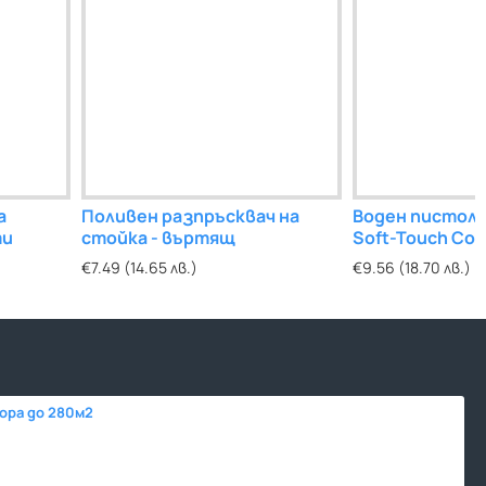
а
 гофирана
Поливен разпръсквач на
Канелка спирателна 3/4" с Т-
Воден пистоле
Шибърен 
ти
ба 1" ЖЖ
стойка - въртящ
дръжка БЪРЗА ВРЪЗКА
Soft-Touch Com
КЛИН
€7.49 (14.65 лв.)
€11.50 (22.49 лв.)
€9.56 (18.70 лв.)
€7.15 (13.98 л
вора до 280м2