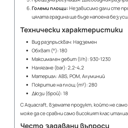
Големи площи:
Независимо дали сте про
цялата градина ще бъде напоена без уси
Технически характеристики
Вид разпръсквач: Надземен
Обхват (°): 180
Максимален дебит (l/h): 930-1230
Налягане (bar): 2,2-4,2
Материал: ABS, POM, Алуминий
Покритие на площ (m²): 280
Дюзи (брой): 18
С Aquacraft, вземате продукт, който не сам
може да се сравни само високият клас италиа
Често задавани въпроси