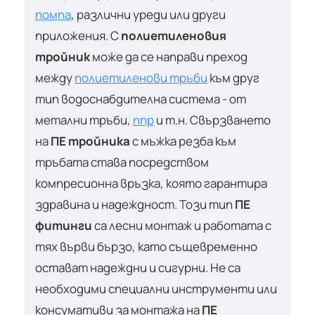
помпа
, различни уреди или други
приложения. С
полиетиленовия
тройник
може да се направи преход
между
полиетиленови тръби
към друг
тип водоснабдителна система - от
метални тръби,
ппр
и т.н. Свързването
на
ПЕ тройника
с мъжка резба към
тръбата става посредством
компресионна връзка, която гарантира
здравина и надеждност. Този тип
ПЕ
фитинги
са лесни монтаж и работата с
тях върви бързо, като същевременно
остават надеждни и сигурни. Не са
необходими специални инструменти или
консумативи за монтажа на
ПЕ