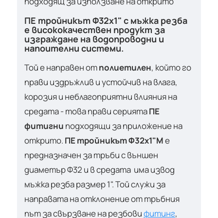
подходящ за използване на открито
ПЕ тройникът Ф32х1" с мъжка резба
е висококачествен продукт за
изграждане на водопроводни и
напоителни системи.
Той е направен от
полиетилен
, който го
прави издръжлив и устойчив на влага,
корозия и неблагоприятни влияния на
средата - това прави серията
ПЕ
фитигни
подходящи за приложение на
открито.
ПЕ тройникът Ф32х1"М
е
предназначен за тръби с външен
диаметър Ф32 и в средата има извод
мъжка резба размер 1". Той служи за
направата на отклонение от тръбния
път за свързване на резбови
фитинг
,