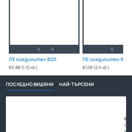
ПЕ съединител Ф20
ПЕ съединител Ф25
€0.88 (1.72 лв.)
€1.08 (2.11 лв.)
ПОСЛЕДНО ВИДЯНИ
НАЙ-ТЪРСЕНИ
ПЕ
тро
Ф32
МЪ
€2.
(4.
лв.