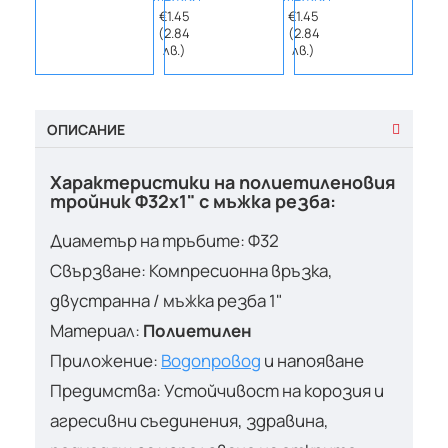
€1.45
€1.45
€1.27
(2.84
(2.84
(2.4
лв.)
лв.)
лв.)
ОПИСАНИЕ
Характеристики на полиетиленовия
тройник Ф32х1" с мъжка резба:
Диаметър на тръбите: Ф32
Свързване: Компресионна връзка,
двустранна / мъжка резба 1"
Материал:
Полиетилен
Приложение:
Водопровод
и напояване
Предимства: Устойчивост на корозия и
агресивни съединения, здравина,