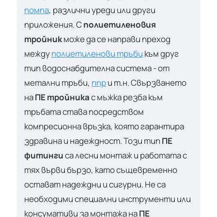
помпа
, различни уреди или други
приложения. С
полиетиленовия
тройник
може да се направи преход
между
полиетиленови тръби
към друг
тип водоснабдителна система - от
метални тръби,
ппр
и т.н. Свързването
на
ПЕ тройника
с мъжка резба към
тръбата става посредством
компресионна връзка, която гарантира
здравина и надеждност. Този тип
ПЕ
фитинги
са лесни монтаж и работата с
тях върви бързо, като същевременно
остават надеждни и сигурни. Не са
необходими специални инструменти или
консумативи за монтажа на
ПЕ