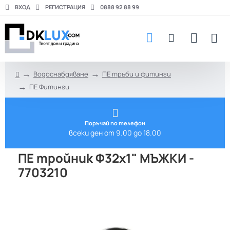
ВХОД
РЕГИСТРАЦИЯ
0888 92 88 99
Водоснабдяване
ПЕ тръби и фитинги
h
ПЕ Фитинги
o
m
e
Поръчай по телефон
всеки ден от 9.00 до 18.00
ПЕ тройник Ф32х1" МЪЖКИ -
7703210