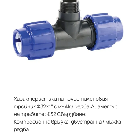
Характеристики на полиетиленовия
тройник Ф32х1" с мъжка резба:Диаметър
на тръбите: Ф32 Свързване:
Компресионна връзка, двустранна / мъжка
резба 1..