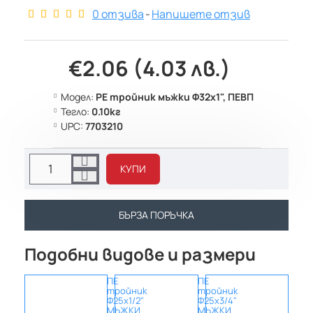
0 отзива
-
Напишете отзив
€2.06 (4.03 лв.)
Модел:
PE тройник мъжки Ф32х1", ПЕВП
Тегло:
0.10кг
UPC:
7703210
КУПИ
БЪРЗА ПОРЪЧКА
Подобни видове и размери
ПЕ
ПЕ
ПЕ
тройник
тройник
трой
Ф25х1/2"
Ф25х3/4"
Ф25х1
МЪЖКИ
МЪЖКИ
МЪЖ