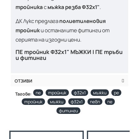
тройника
с
мъжка резба Ф32х1"
.
ДК Лукс предлага
полиетиленовия
тройник
и останалите фитинги от
серията на изгодни цени.
ПЕ тройник Ф32х1" МЪЖКИ | ПЕ тръби
и фитинги
ОТЗИВИ
пе
тройник
ф32х1
мъжки
pe
Тагове:
тройник
мъжки
ф32х1
певп
пе
фитинги