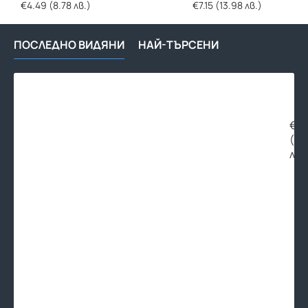
€4.49 (8.78 лв.)
€7.15 (13.98 лв.)
ПОСЛЕДНО ВИДЯНИ
НАЙ-ТЪРСЕНИ
Пре
мре
за
улу
€6.
6м
(11
лв.