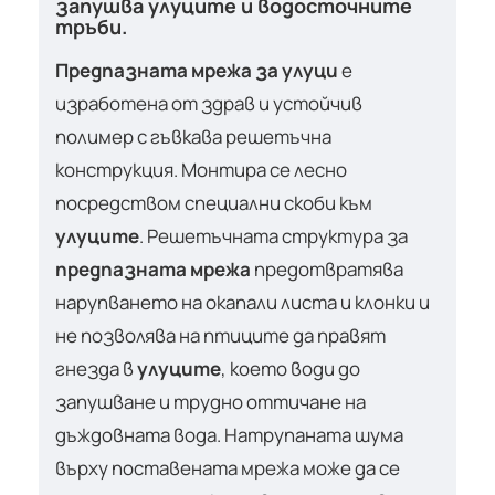
запушва улуците и водосточните
тръби.
Предпазната мрежа за улуци
е
изработена от здрав и устойчив
полимер с гъвкава решетъчна
конструкция. Монтира се лесно
посредством специални скоби към
улуците
. Решетъчната структура за
предпазната мрежа
предотвратява
нарупването на окапали листа и клонки и
не позволява на птиците да правят
гнезда в
улуците
, което води до
запушване и трудно оттичане на
дъждовната вода. Натрупаната шума
върху поставената мрежа може да се