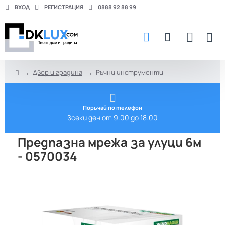
ВХОД
РЕГИСТРАЦИЯ
0888 92 88 99
Двор и градина
Ръчни инструменти
h
o
m
e
Поръчай по телефон
всеки ден от 9.00 до 18.00
Предпазна мрежа за улуци 6м
- 0570034