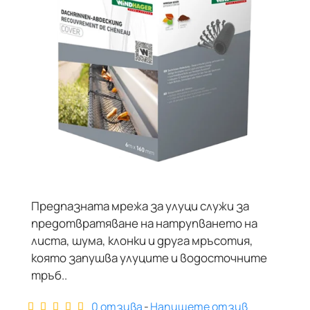
Предпазната мрежа за улуци служи за
предотвратяване на натрупването на
листа, шума, клонки и друга мръсотия,
която запушва улуците и водосточните
тръб..
0 отзива
-
Напишете отзив