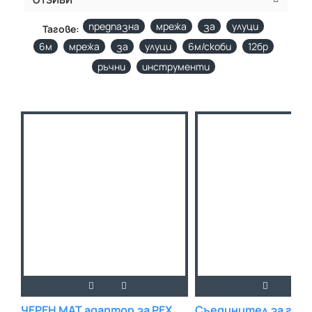
предпазна
мрежа
за
улуци
Тагове:
6м
мрежа
за
улуци
6м/скоби
12бр
ръчни
инструменти
ЧЕРЕН МАТ адаптор за PEX
Съединител за гра