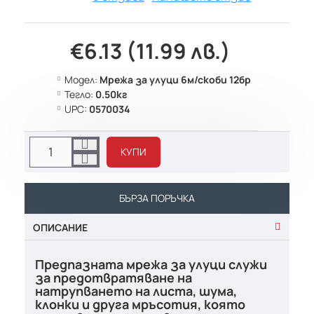
€6.13 (11.99 лв.)
Модел:
Мрежа за улуци 6м/скоби 12бр
Тегло:
0.50кг
UPC:
0570034
КУПИ
БЪРЗА ПОРЪЧКА
ОПИСАНИЕ
Предпазната мрежа за улуци служи
за предотвратяване на
натрупването на листа, шума,
клонки и друга мръсотия, която