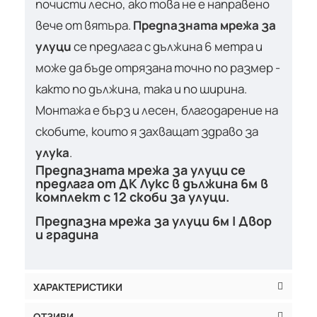
почисти лесно, ако това не е направено
вече от вятъра.
Предпазната мрежа за
улуци
се предлага с дължина 6 метра и
може да бъде отрязана точно по размер -
както по дължина, така и по ширина.
Монтажа е бърз и лесен, благодарение на
скобите, които я захващат здраво за
улука
.
Предпазната мрежа за улуци се
предлага от ДК Лукс в дължина 6м в
комплект с 12 скоби за улуци.
Предпазна мрежа за улуци 6м | Двор
и градина
ХАРАКТЕРИСТИКИ
ОТЗИВИ