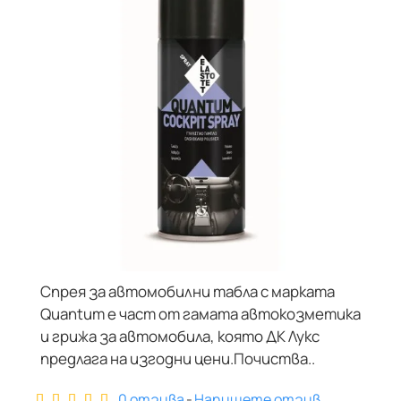
Спрея за автомобилни табла с марката
Quantum е част от гамата автокозметика
и грижа за автомобила, която ДК Лукс
предлага на изгодни цени.Почиства..
0 отзива
-
Напишете отзив