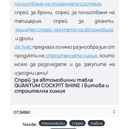
почистване на спирачната система
,
спрей за брони, спрей за почистване на
тапицерия, спрей за джанти,
защитен спрей за купето на автомобила
и други.
ДК Лукс
предлага голямо разнообразие от
продукти на
строителната химия
, които
може да разгледате и да закупите на
изгодни цени!
Спрей за автомобилни табла
QUANTUM COCKPIT SHINE | Битова и
строителна химия
ОТЗИВИ
технически
спрей
табла
Тагове: