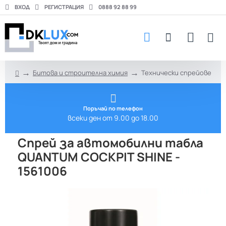
ВХОД
РЕГИСТРАЦИЯ
0888 92 88 99
Битова и строителна химия
Технически спрейове
h
o
m
e
Поръчай по телефон
всеки ден от 9.00 до 18.00
Спрей за автомобилни табла
QUANTUM COCKPIT SHINE -
1561006