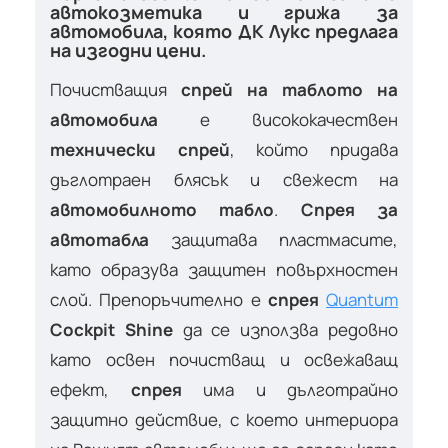
автокозметика и грижа за
автомобила, която ДК Лукс предлага
на изгодни цени.
Почистващия
спрей на таблото на
автомобила
е висококачествен
технически спрей
, който придава
дъглотраен блясък и свежест на
автомобилното табло
.
Спрея за
автотабла
защитава пластмасите,
като образува защитен повърхностен
слой. Препоръчително е
спрея
Quantum
Cockpit Shine
да се използва редовно
като освен почистващ и освежаващ
ефект,
спрея
има и дълготрайно
защитно действие, с което интериора