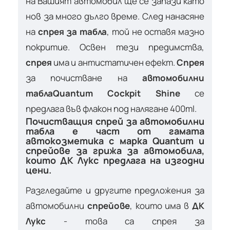
на Вашият автомобил ще се запази като
нов за много дълго време. След нанасяне
на
спрея за табла
, той не оставя мазно
покритие. Освен тези предимства,
спрея
има и антистатичен ефект.
Спрея
за почистване на
автомобилни
табла
Quantum Cockpit Shine
се
предлага във флакон под налягане 400ml.
Почистващия спрей за автомобилни
табла е част от гамата
автокозметика с марка Quantum и
спрейове за грижа за автомобила,
които ДК Лукс предлага на изгодни
цени.
Разгледайте и другите предложения за
автомобилни
спрейове
, които има в
ДК
Лукс
- това са спрея за