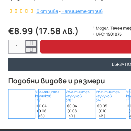
0 отзива
-
Напишете отзив
€8.99 (17.58 лв.)
Модел:
Течен те
UPC:
1501075
БЪРЗА П
Подобни видове и размери
Уплътнител
Уплътнител
Уплътнител
Уп
каучуков
каучуков
каучуков
ка
1/2"
3/8"
3/4"
1"
€0.04
€0.04
€0.05
€
(0.08
(0.08
(0.10
(
лв.)
лв.)
лв.)
л