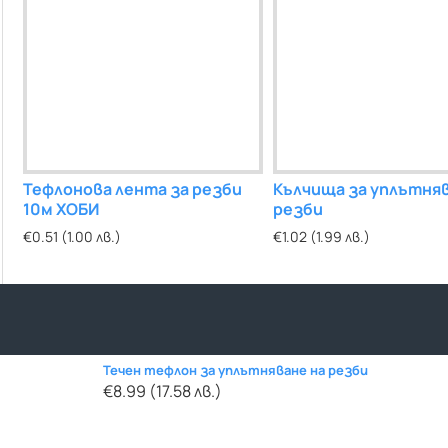
3/8"
Тефлонова лента за резби
Уплътнител каучуков 3/4"
Кълчища за уплътняв
Уплътнител кауч
10м ХОБИ
резби
€0.05 (0.10 лв.)
€0.06 (0.12 лв.)
€0.51 (1.00 лв.)
€1.02 (1.99 лв.)
Течен тефлон за уплътняване на резби
€8.99 (17.58 лв.)