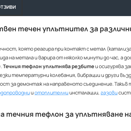
ОТЗИВИ
твен течен уплътнител за различн
чност, която реагира при контакт с метал (катализа
ида на метала и варира от няколко минути до час, а д
).
Течния тефлон
уплътнява резбите
и осигурява з
езки температурни колебания, вибрации и други възд
ост за демонтаж на направеното съединение. Такъв
одопроводни
и
отоплителни
инсталации,
газови
сист
а течния тефлон за уплътняване на