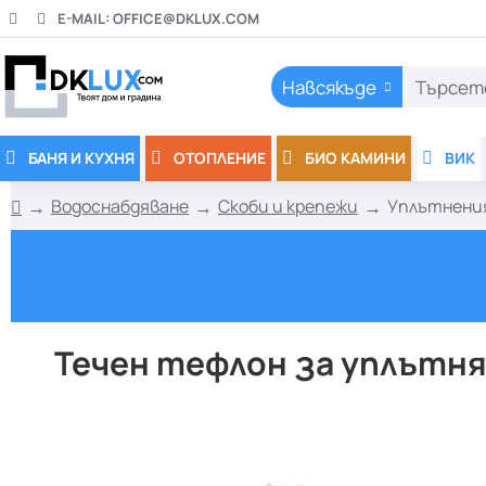
E-MAIL:
OFFICE@DKLUX.COM
Навсякъде
Търсете
тук..
БАНЯ И КУХНЯ
ОТОПЛЕНИЕ
БИО КАМИНИ
ВИК
Водоснабдяване
Скоби и крепежи
Уплътнени
h
o
m
e
Течен тефлон за уплътняв