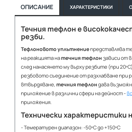
ОПИСАНИЕ
ХАРАКТЕРИСТИКИ
Течния тефлон е висококачес
резби.
Тефлоновото уплътнение
представлява те
на реакцията на
течния тефлон
зависи от в
след нанасянето му върху резбите (при 20ºС
резбовото съединение от разхлабване при р
втвърдяване,
течния тефлон
дава възможн
приложение в различни сфери на дейност -
в
приложения.
Технически характеристики н
- Темературен диапазон: -50ºС до +150ºС