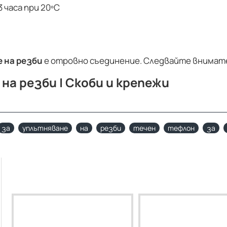
 часа при 20ºС
 на резби
е отровно съединение. Следвайте внимат
на резби | Скоби и крепежи
за
уплътняване
на
резби
течен
тефлон
за