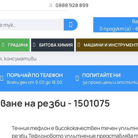
0888 928 899
Ва
0 продукт(а) - €
ГРАДИНА
БИТОВА ХИМИЯ
МАШИНИ И ИНСТРУМЕНТ
я, консумативи
ПОРЪЧАЙ ПО ТЕЛЕФОН
ПОПИТАЙТЕ НИ
всеки ден от 9.00 до 18.00
за промо цени и отстъпк
ане на резби - 1501075
Течния тефлон е висококачествен течен уплътн
резби.Тефлоновото уплътнение представлява те