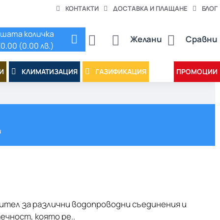
КОНТАКТИ
ДОСТАВКА И ПЛАЩАНЕ
БЛОГ
шата количка
Желани
Сравни
0.00 (0.00 лв.)
И
КЛИМАТИЗАЦИЯ
ГАЗИФИКАЦИЯ
ПРОМОЦИИ
и
ител за различни водопроводни съединения и
чност, която ре..