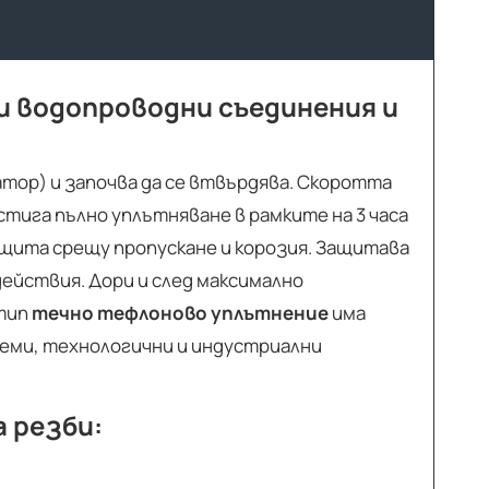
и водопроводни съединения и
тор) и започва да се втвърдява. Скоротта
остига пълно уплътняване в рамките на 3 часа
ащита срещу пропускане и корозия. Защитава
ействия. Дори и след максимално
 тип
течно тефлоново уплътнение
има
еми, технологични и индустриални
 резби: