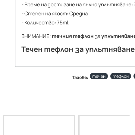
- Време на достигане на пълно уплътняване: 3
- Степен на якост: Средна
- Количество: 75ml.
ВНИМАНИЕ:
течния тефлон
за
уплътняване
Течен тефлон за уплътняване 
течен
тефлон
Тагове: