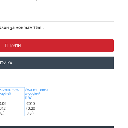
флон за монтаж 75ml.
КУПИ
ОРЪЧКА
лътнител
Уплътнител
учуков
каучуков
11/4"
0.06
€0.10
0.12
(0.20
в.)
лв.)