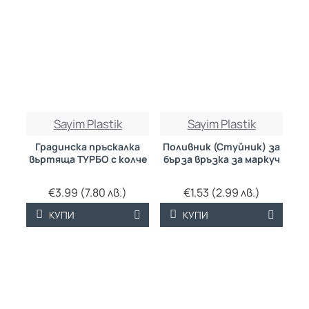
Sayim Plastik
Sayim Plastik
Градинска пръскалка
Поливник (Стуйник) за
въртяща ТУРБО с колче
бърза връзка за маркуч
€3.99 (7.80 лв.)
€1.53 (2.99 лв.)
КУПИ
КУПИ