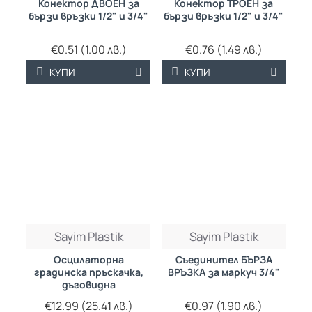
Конектор ДВОЕН за
Конектор ТРОЕН за
бързи връзки 1/2" и 3/4"
бързи връзки 1/2" и 3/4"
€0.51 (1.00 лв.)
€0.76 (1.49 лв.)
КУПИ
КУПИ
Sayim Plastik
Sayim Plastik
Осцилаторна
Съединител БЪРЗА
градинска пръскачка,
ВРЪЗКА за маркуч 3/4"
дъговидна
€12.99 (25.41 лв.)
€0.97 (1.90 лв.)