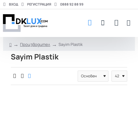
ВХОД
РЕГИСТРАЦИЯ
0888 92 88 99
Производител
Sayim Plastik
h
Sayim Plastik
o
m
e